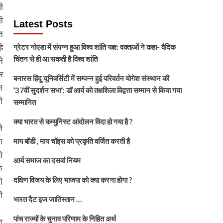
ी
ी
Latest Posts
त
े
ग्रेटर नोएडा में संपन्न हुआ विश्व शांति यज्ञ: वक्ताओं ने कहा- वैदिक
चिंतन से ही आ सकती है विश्व शांति
े
र
बनारस हिंदू यूनिवर्सिटी में सम्पन्न हुई परिवर्तन योगेश संस्थान की
स
’37वीं सुदर्शन सभा’: डॉ आर्य को तक्षशिला विद्वत्ता सम्मान से किया गया
ी
सम्मानित
क्या भारत से कम्युनिस्ट आंदोलन विदा हो गया है ?
े
ा
माय बॉडी , माय चॉइस को प्रकृति वर्जित करती है
े
आर्य समाज का दसवां नियम
े
दक्षिण विजय के लिए भाजपा को क्या करना होगा ?
ी
ी
भारत दैट इज जातिस्तान …
पांच राज्यों के चुनाव परिणाम के निहित अर्थ
आ