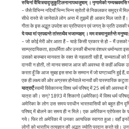
रुचिनां वैचित्र्यादृजुकुटिलनानापथजुषाम् । नृणामेको गम्यस्त्वमस
– जैसे विभिन्न नदियाँ भिन्न भिन्न स्रोतों से निकलकर समुद्र में मिल 
सीधे रास्ते से जानेवाले लोग अन्त में तुझमें ही आकर मिल जाते हैं।
गीता के इस अद्भुत उपदेश का प्रतिपादन एवं जगत् के प्रति उसकी घ
ये यथा मां प्रपद्यन्ते तांस्तथैव भजाम्यहम् । मम वत्र्मानुवर्तन्ते मनुष्य
– जो कोई मेरी ओर आता हैं – चाहे किसी प्रकार से हो – मैं उसको प्राप
साम्प्रदायिकता, हठधर्मिता और उनकी बीभत्स वंशधर धर्मान्धता इस सुन
उसको बारम्बार मानवता के रक्त से नहलाती रही हैं, सभ्यताओं को विध्
दानवी न होती, तो मानव समाज आज की अवस्था से कहीं अधिक उन
करता हूँ कि आज सुबह इस सभा के सम्मान में जो घण्टाध्वनि हुई हैं, 
एक ही लक्ष्य की ओर अग्रसर होनेवाले मानवों की पारस्पारिक कटुता 
यात्राएँ
:स्वामी विवेकानन्द विश्व धर्म परिषद् में 25 वर्ष की अवस्था मे
यात्रा की। सन्? 1893 में शिकागो (अमेरिका) में विश्व धर्म परिषद् 
अमेरिका के लोग उस समय पराधीन भारतवासियों को बहुत हीन दृष्टि स
परिषद् में बोलने का समय ही न मिले। एक अमेरिकन प्रोफेसर के प्
गये। फिर तो अमेरिका में उनका अत्यधिक स्वागत हुआ। वहाँ इनके भ
लोगों को भारतीय तत्वज्ञान की अद्भुत ज्योति प्रदान करते रहे। उनकी