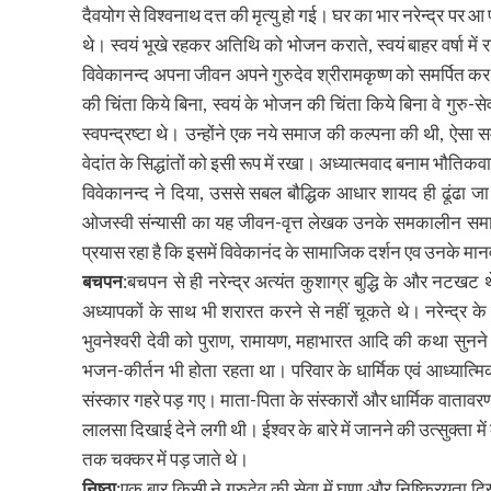
दैवयोग से विश्वनाथ दत्त की मृत्यु हो गई। घर का भार नरेन्द्र पर आ 
थे। स्वयं भूखे रहकर अतिथि को भोजन कराते, स्वयं बाहर वर्षा में
विवेकानन्द अपना जीवन अपने गुरुदेव श्रीरामकृष्ण को समर्पित कर 
की चिंता किये बिना, स्वयं के भोजन की चिंता किये बिना वे गुरु-से
स्वपन्द्रष्टा थे। उन्होंने एक नये समाज की कल्पना की थी, ऐसा समा
वेदांत के सिद्धांतों को इसी रूप में रखा। अध्यात्मवाद बनाम भौतिक
विवेकानन्द ने दिया, उससे सबल बौद्धिक आधार शायद ही ढूंढा जा
ओजस्वी संन्यासी का यह जीवन-वृत्त लेखक उनके समकालीन समाज एव
प्रयास रहा है कि इसमें विवेकानंद के सामाजिक दर्शन एव उनके मानव
बचपन
:बचपन से ही नरेन्द्र अत्यंत कुशाग्र बुद्धि के और नटखट 
अध्यापकों के साथ भी शरारत करने से नहीं चूकते थे। नरेन्द्र के घ
भुवनेश्वरी देवी को पुराण, रामायण, महाभारत आदि की कथा सु
भजन-कीर्तन भी होता रहता था। परिवार के धार्मिक एवं आध्यात्मिक 
संस्कार गहरे पड़ गए। माता-पिता के संस्कारों और धार्मिक वाताव
लालसा दिखाई देने लगी थी। ईश्वर के बारे में जानने की उत्सुक्ता
तक चक्कर में पड़ जाते थे।
निष्ठा
:एक बार किसी ने गुरुदेव की सेवा में घृणा और निष्क्रियता