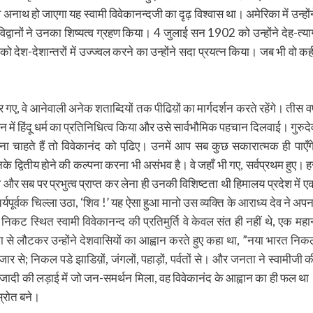
अनाथ हो जाएगा यह स्वामी विवेकानन्दजी का दृढ़ विश्वास था। अमेरिका में उन्होंन
वानों ने उनका शिष्यत्व ग्रहण किया। 4 जुलाई सन 1902 को उन्होंने देह-त्या
देश-देशान्तरों में उज्ज्वल करने का उन्होंने सदा प्रयत्न किया। जब भी वो कही
र गए, वे आनेवाली अनेक शताब्दियों तक पीढिय़ों का मार्गदर्शन करते रहेंगे। तीस वर्
मेलन में हिंदू धर्म का प्रतिनिधित्व किया और उसे सार्वभौमिक पहचान दिलवाई। गुरुदे
ा चाहते हैं तो विवेकानंद को पढि़ए। उनमें आप सब कुछ सकारात्मक ही पाएँगे
नके द्वितीय होने की कल्पना करना भी असंभव है। वे जहाँ भी गए, सर्वप्रथम हुए। ह
े और सब पर प्रभुत्व प्राप्त कर लेना ही उनकी विशिष्टता थी हिमालय प्रदेश में ए
र्वक चिल्ला उठा, ‘शिव !’ यह ऐसा हुआ मानो उस व्यक्ति के आराध्य देव ने अपन
निकट स्थित स्वामी विवेकानन्द की प्रतिमुर्ति वे केवल संत ही नहीं थे, एक महान
 से लौटकर उन्होंने देशवासियों का आह्वान करते हुए कहा था, ”नया भारत निक
बाजार से; निकल पडे झाडिय़ों, जंगलों, पहाड़ों, पर्वतों से। और जनता ने स्वामीजी क
जादी की लड़ाई में जो जन-समर्थन मिला, वह विवेकानंद के आह्वान का ही फल था
स्रोत बने।