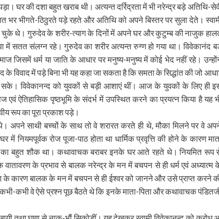
पड़ा। घर की दशा बहुत खराब थी। अत्यन्त दर्रिद्रता में भी नरेन्द्र बड़े अतिथि-सेव
 रात भर भीगते-ठिठुरते पड़े रहते और अतिथि को अपने बिस्तर पर सुला देते। स्वाम
चुके थे। गुरुदेव के शरीर-त्याग के दिनों में अपने घर और कुटुम्ब की नाजुक हाल
वा में सतत संलग्न रहे। गुरुदेव का शरीर अत्यन्त रुग्ण हो गया था। विवेकानंद बड़
ज जिसमें धर्म या जाति के आधार पर मनुष्य-मनुष्य में कोई भेद नहीं रहे। उन्होंन
वाद के विवाद में पड़े बिना भी यह कहा जा सकता है कि समता के सिद्धांत की जो आधा
 सके। विवेकानन्द को युवकों से बड़ी आशाएं थीं। आज के युवकों के लिए ही इ
ं ऐतिहासिक पृष्ठभूमि के संदर्भ में उपस्थित करने का प्रयत्न किया है यह भ
ीय रूप का पूरा प्रकाश पड़े।
थे। अपने साथी बच्चों के साथ तो वे शरारत करते ही थे, मौका मिलने पर वे अपन
र में नियमपूर्वक रोज पूजा-पाठ होता था धार्मिक प्रवृत्ति की होने के कारण मात
नने का बहुत शौक था। कथावाचक बराबर इनके घर आते रहते थे। नियमित रूप स
वातावरण के प्रभाव से बालक नरेन्द्र के मन में बचपन से ही धर्म एवं अध्यात्म क
रण के कारण बालक के मन में बचपन से ही ईश्वर को जानने और उसे प्राप्त करने क
 में कभी-कभी वे ऐसे प्रश्न पूछ बैठते थे कि इनके माता-पिता और कथावाचक पंडितज
 दिखायी तथा घृणा से नाक-भौं सिकोड़ीं। यह देखकर स्वामी विवेकानन्द को क्रोध 