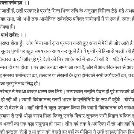
ि पयसामर्णव इव ।।
जाती हैं, उसी प्रकार हे प्रभो! भिन्न भिन्न रुचि के अनुसार विभिन्न टेढ़े-मेढ़े अथव
 यह सभा, जो अभी तक आयोजित सर्वश्रेष्ठ पवित्र सम्मेलनों में से एक हैं, स्वत: ह
ोषणा हैं।
ा: पार्थ सर्वश: ।।
्त होता हूँ। लोग भिन्न मार्ग द्वारा प्रयत्न करते हुए अन्त में मेरी ही ओर आते हैं
्दर पृथ्वी पर बहुत समय तक राज्य कर चुकी हैं। वे पृथ्वी को हिंसा से भरती रही हैं
वस्त करती और पूरे पूरे देशों को निराशा के गर्त में डालती रही हैं। यदि ये बीभत्
्नत हो गया होता । पर अब उनका समय आ गया हैं, और मैं आन्तरिक रूप से आश
वह समस्त धर्मान्धता का, तलवार या लेखनी के द्वारा होनेवाले सभी उत्पीडऩों का, तथ
का मृत्युनिनाद सिद्ध हो।
ं नरेन्द्र ने गेरुआ वस्त्र धारण कर लिये। तत्पश्चात् उन्होंने पैदल ही पूरे भारतवर्ष 
हो रही थी। स्वामी विवेकानन्द उसमें भारत के प्रतिनिधि के रूप में पहुँचे। योरोप
े देखते थे। वहाँ लोगों ने बहुत प्रयत्न किया कि स्वामी विवेकानन्द को सर्वधर्
रयास से उन्हें थोड़ा समय मिला किन्तु उनके विचार सुनकर सभी विद्वान चकित ह
क्तों का एक बड़ा समुदाय हो गया। तीन वर्ष तक वे अमेरिका में रहे और वहाँ क
 वक्तृत्व-शैली तथा ज्ञान को देखते हुए वहाँ के मीडिया ने उन्हें साइक्लॉनिक हिन्द