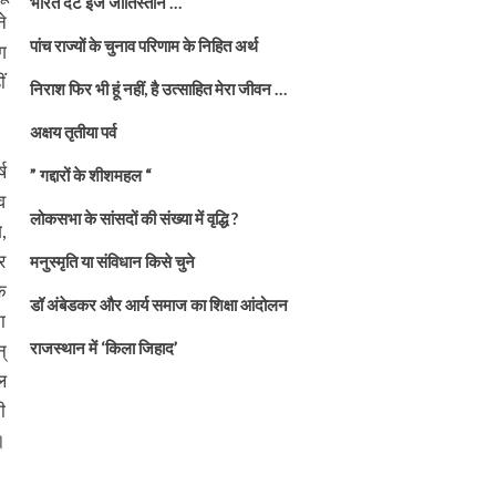
भारत दैट इज जातिस्तान …
े
पांच राज्यों के चुनाव परिणाम के निहित अर्थ
ग
ं
निराश फिर भी हूं नहीं, है उत्साहित मेरा जीवन …
अक्षय तृतीया पर्व
ष
” गद्दारों के शीशमहल “
व
लोकसभा के सांसदों की संख्या में वृद्धि ?
,
र
मनुस्मृति या संविधान किसे चुने
क
डॉ अंबेडकर और आर्य समाज का शिक्षा आंदोलन
ा
राजस्थान में ‘किला जिहाद’
्
ल
ी
।