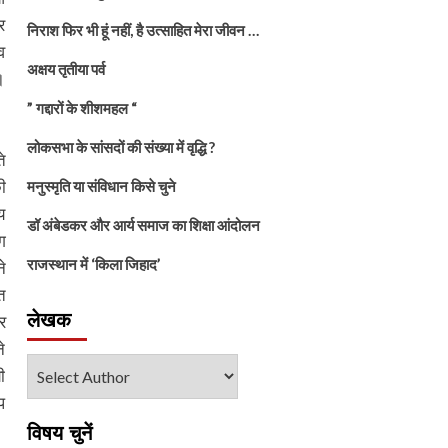
र
निराश फिर भी हूं नहीं, है उत्साहित मेरा जीवन …
व
अक्षय तृतीया पर्व
।
” गद्दारों के शीशमहल “
लोकसभा के सांसदों की संख्या में वृद्धि ?
े
ी
मनुस्मृति या संविधान किसे चुने
य
डॉ अंबेडकर और आर्य समाज का शिक्षा आंदोलन
ग
राजस्थान में ‘किला जिहाद’
े
त
लेखक
र
े
ी
प
विषय चुनें