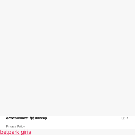
© 2026
उगता भारत : हिंदी समाचार पत्र
Up
↑
Privacy Policy
betpark giriş