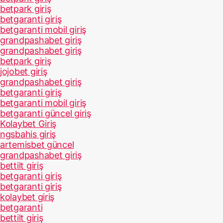
betpark giriş
betgaranti giriş
betgaranti mobil giriş
grandpashabet giriş
grandpashabet giriş
betpark giriş
jojobet giriş
grandpashabet giriş
betgaranti giriş
betgaranti mobil giriş
betgaranti güncel giriş
Kolaybet Giriş
ngsbahis giriş
artemisbet güncel
grandpashabet giriş
bettilt giriş
betgaranti giriş
betgaranti giriş
kolaybet giriş
betgaranti
bettilt giriş