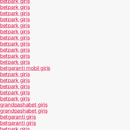
betpark giriş
betpark giriş
betpark giriş
betpark giriş
betpark giriş
betpark giriş
betpark giriş
betpark giriş
betpark giriş
betpark giriş
betpark giriş
betgaranti mobil giriş
betpark giriş
betpark giriş
betpark giriş
betpark giriş
betpark giriş
grandpashabet giriş
grandpashabet giriş
betgaranti giriş
betgaranti giriş
betpark giriş