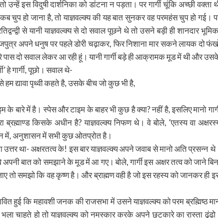
ो उन्हें इस विदुषी दार्शनिका को डांटना न पड़ता। पर गार्गी चूंकि अच्छी वक्ता थ
कब चुप हो जाना है, तो याज्ञवल्क्य की यह बात सुनकर वह परमहंस चुप हो गई। प
िद्वन्द्वी से यानी याज्ञवल्क्य से दो सवाल पूछने थे तो उसने बड़ी ही शानदार भूमिक
ा राजपुत्र अपने धनुष पर पहले डोरी चढ़ाकर, फिर निशाना मार सकने लायक दो फंखो
हारे पास दो सवाल लेकर आ रही हूं। यानी गार्गी बड़े ही आक्रामक मूड में थी और उसक
ी’ हे गार्गी, पूछो। सवाल थे-
े हम द्यावा पृथ्वी कहते है, उसके बीच जो कुछ भी है,
े बारे में है। स्पेस और टाइम के बाहर भी कुछ है क्या? नहीं है, इसलिए मानो गार्ग
ब्रह्माण्ड किसके अधीन है? याज्ञवल्क्य निफण थे। वे बोले, ‘एतस्य वा अक्षरस्
सन में, अनुशासन में सभी कुछ ओतप्रोत है।
 का उत्तर था- अक्षरतत्व के! इस बार याज्ञवल्क्य अपने जवाब से मानो अति प्रसन्न थे
े अपनी बात को समझाने के मूड में आ गए। बोले, गार्गी इस अक्षर तत्व को जाने बिन
ाए तो समझो कि वह कृष्ण है। और ब्राह्मण वही है जो इस रहस्य को जानकर ही इ
भावित हुई कि महावशी जनक की राजसभा में उसने याज्ञवल्क्य को परम ब्रह्मिष्ठ मा
 अगर भला चाहते हो तो याज्ञवल्क्य को नमस्कार करके अपने छुटकारे का रास्ता ढूंढो