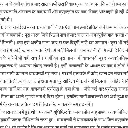
ा और आज से करीब पांच हजार साल पहले उस विवाह प्रथा का चलन किया जो हम आ
ंत्र रचना के अवसान के बाद चारों ओर ब्रह्मज्ञान पर वाद-विवाद और बहसें हो रही थ
 रहे थे।
क्ल्य के साथ जबर्दस्त बहस करके गार्गी ने एक ऐसा नाम हमारे इतिहास में कमाया कि इ
र्गी वाचक्नवी? पूरा भारत जिसे पिछले पांच हजार साल से आदरपूर्वक याद करता 
ें नहीं मिलती। क्या इसे अजीब माना जाए या एक विदुषी नारी का अपमान? कुछ भी नही
ी के बारे में कोई खास जानकारियां हमें नहीं मिलतीं। बस उतनी ही मिलती है जितन
्य के बारे में भी यही सच है। गार्गी का पूरा नाम गार्गी वाचक्नवी बृहदारण्यकोपनिष
ञवल्क्य से अध्यात्म संवाद करती है। इसी वाचक्नवी के आधार पर बाद में लोगों न
 गार्गी का नाम वाचक्नवी पड़ गया। पर हमें इस तर्क में कोई खास दम नजर नही
े किसी ऋषि का कोई अता-पता पूरे साहित्य में कहीं नहीं मिलता। जाहिर है क
 गार्गी का नाम वाचक्नवी प्रसिद्ध हो गया होगा। जैसे कई बार प्रसिद्ध सन्ताने
पने पिता को अपने गुण से नाम दे दिया होगा। इसलिए गार्गी वाचक्नवी का अर्थ हुआ व
 वर्ष के राज्यकाल के बाद परीक्षित हस्तिनाफर के सम्राट बने।
 ही शासनकाल में हुई थी। पर कब? युधिष्ठिर के समकालीन बाहुलाश्व जनक मिथिल
हावशी जनक मिथिला के राजा हुए। वाचक्नवी ने याज्ञवल्क्य के साथ जिन ब्रह्मवेत्त
नक थे। तो जाहिर है कि इस आधार पर गार्गी को महाभारत युद्ध के करीब पचास-सा