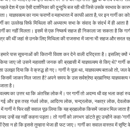
हले देश में एक ऐसी दार्शनिका की दुन्दुभि बज रही थी जिसे उसके स्वभाव के कार
ता। याज्ञवक्ल्य का नाम फराणों व महाभारत में काफी आता है, पर इन गार्गी का को
ार्गी का उल्लेख सिर्फ मिथिला की अध्यात्म सभा के संवाद के संदर्भ में ही आता है
गार्गी का नहीं मिलता। इसमें से एक निष्कर्ष सहज ही निकाला जा सकता है कि गार्ग
 क्षेत्र की थीं जहां से उनके लिए मिथिला की राजसभा में जाना भी सहज और सरल रह
में हमारे पास सूचनाओं की कितनी विवश कर देने वाली दरिद्रता है। इसलिए क्यों 
 जाए जो उसने महावशी जनक की ब्रह्मसी में याज्ञवल्क्य से किए थे? गार्गी क
 उलझा दिया कि वे क्रुद्ध हो गए। गार्गी ने पूछा था, याज्ञवल्क्य बताओ तो, जल क
किसमें जाकर मिल जाता है? अपने समय के उस सर्वश्रेष्ठ ब्रह्मनिष्ठ याज्ञवक्ल्य न
 जाता है।
वल्क्य का उत्तर था कि अंतरिक्ष लोक में। पर गार्गी तो अदम्य थी वह भला कहां रु
रती गई और इस तरह गंधर्व लोक, आदित्य लोक, चन्द्रलोक, नक्षत्र लोक, देवलोक
ें गार्गी ने फिर वही सवाल पूछ लिया कि यह ब्रह्मलोक किसमें जाकर मिल जाता है
यद उन्हें वह नहीं कहना पड़ता। तो गार्गी को लगभग डांटते हुए उन्होंने कहा-‘गार्गी
ो, कहीं ऐसा न हो कि इससे तुम्हारा भेजा ही फट जाए। गार्गी का सवाल वास्तव में सृष्टि 