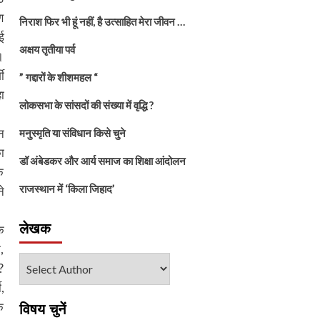
ण
निराश फिर भी हूं नहीं, है उत्साहित मेरा जीवन …
ई
अक्षय तृतीया पर्व
।
ी
” गद्दारों के शीशमहल “
ा
लोकसभा के सांसदों की संख्या में वृद्धि ?
न
मनुस्मृति या संविधान किसे चुने
ा
डॉ अंबेडकर और आर्य समाज का शिक्षा आंदोलन
े
राजस्थान में ‘किला जिहाद’
े
लेखक
क
,
?
,
के
विषय चुनें