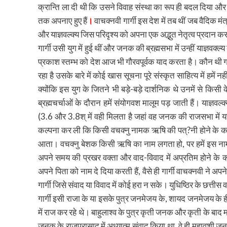
क्रान्ति ला दी थी कि उसने विवाह संस्था का रूप ही बदल दिय
तक अपनाए हुए हैं
।
वाचक्नवी गार्गी इस देश में तब थीं जब वैदिक म
और याज्ञवल्क्य जिस परिदृश्य को अपना एक अद्भुत नेतृत्व प्रदान कर
गार्गी उसी युग में हुई थीं और जनक की ब्रह्मसभा में उन्हीं याज्ञव
प्रकाश स्तम्भ को देश आज भी गौरवपूर्वक याद करता है। कौन थी गा
रहा है उसके बारे में कोई खास सूचना पूरे संस्कृत साहित्य में हम
क्योंकि इस युग के जितने भी बड़े-बड़े दार्शनिक थे उनमें से किस
ब्रह्मचर्चाओं के दौरान हमें संयोगवश मालूम पड़ जाती हैं। याज्ञवल्क
(3.6 और 3.8श् में वही मिलता है जहां वह जनक की राजसभा में याज्
कल्पना कर ली कि किसी वचक्नु नामक ऋषि की पत्?नी होने के कारण
आता। वचक्नु बेशक किसी ऋषि का नाम लगता हो, पर हमें इस नाम क
अपने समय की प्रखर वक्ता और वाद-विवाद में अप्रतिम होने के कारण
अपने पिता को नाम दे दिया करती हैं, वैसे ही गार्गी वाचक्नवी ने अ
गार्गी जिसे संवाद या विवाद में कोई हरा न सके। युधिष्ठिर के छत्तीस
गार्गी इसी राजा के या इसके पुत्र जनमेजय के, शायद जनमेजय के
में राज कर रहे थे। बाहुलाश्व के पुत्र कृती जनक और कृती के बाद म
जनक के राजप्रासाद में अध्यात्म संवाद किया था, वे ही महावशी ज