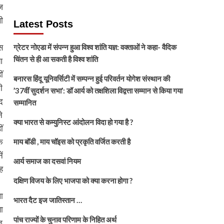
ज
ी
Latest Posts
स
ग्रेटर नोएडा में संपन्न हुआ विश्व शांति यज्ञ: वक्ताओं ने कहा- वैदिक
चिंतन से ही आ सकती है विश्व शांति
आ
ं
बनारस हिंदू यूनिवर्सिटी में सम्पन्न हुई परिवर्तन योगेश संस्थान की
ी
’37वीं सुदर्शन सभा’: डॉ आर्य को तक्षशिला विद्वत्ता सम्मान से किया गया
द
सम्मानित
े
क्या भारत से कम्युनिस्ट आंदोलन विदा हो गया है ?
ं
ि
माय बॉडी , माय चॉइस को प्रकृति वर्जित करती है
ं
आर्य समाज का दसवां नियम
ह
दक्षिण विजय के लिए भाजपा को क्या करना होगा ?
ा
भारत दैट इज जातिस्तान …
ा
पांच राज्यों के चुनाव परिणाम के निहित अर्थ
ठ