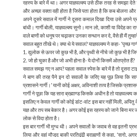
रहस्य के बारे में था। अगर याज्ञवल्क्य उसे ठीक तरह से समझा देते त
और अच्छा वक्ता वही होता है जिसे पता होता है कि कब बोलना और 
अपने दूसरे सवाल में गार्गी ने दूसरा कमाल दिखा दिया उसे अपने प्रत
बांधी। गार्गी बोली, याज्ञवल्क्य सुनो। मान लो, काशी या विदेह क
वाले बाणों को धनुष पर चढ़ाकर उनका सन्धान कर दे, वैसे ही मैं तुम्
सवाल बहुत तीखे थे। क्या थे ये सवाल? याज्ञवल्क्य ने कहा- ‘पृच्छ गार्ग
1. द्युलोक से ऊपर जो कुछ भी है, और पृथ्वी से नीचे जो कुछ भी है जिस
2. जो हो चुका है और जो अभी होना है- ये दोनों किसमें ओतप्रोत हैं?
सवाल समझ गए न आप? पहला सवाल स्पेस के बारे में है तो दूसरा टाइम क
ने बाण की तरह पैने इन दो सवालों के जरिए यह पूछ लिया कि सारा 
प्रशासने गार्गी।’ यानी कोई अक्षर, अविनाशी तत्व है जिसके प्रशा
गार्गी ने पूछा कि यह सारा ब्रह्माण्ड किसके अधीन है तो याज्ञवल्क्य
इसलिए न केवल गार्गी को कोई डांट-वांट इस बार नहीं मिली, अपितु व
यज्ञ और तप सब बेकार है। अगर कोई इस रहस्य को जाने बिना मर ज
लोक से विदा होता है।
इस बार गार्गी भी मुग्ध थी। अपने सवालों के जवाब से वह इतनी प्र
लिया और वहां मौजूद बाकी प्रतिद्वंद्वी ब्राह्मणों से कहा, ‘सुनो,