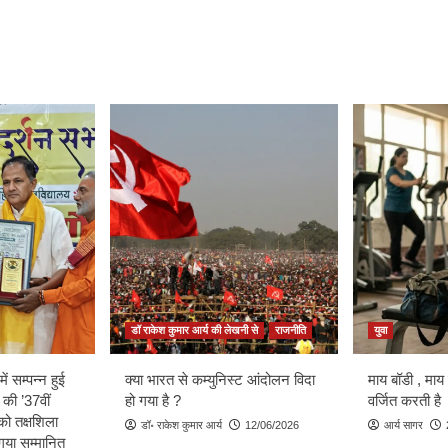
डॉ राकेश कुमार आर्य की लेखनी से
राजनीति
युवा
ें सम्पन्न हुई
क्या भारत से कम्युनिस्ट आंदोलन विदा
माय बॉडी , माय
 की ’37वीं
हो गया है ?
वर्जित करती है
को तक्षशिला
डॉ॰ राकेश कुमार आर्य
12/06/2026
आर्य सागर
ा गया सम्मानित