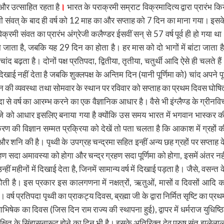
 और उत्साहित रहता है
।
भारत के पराक्रमी सम्राट विक्रमादित्य द्वारा प्रारंभ किय
मी संवत् के बाद ही वर्ष को 12 माह का और सप्ताह को 7 दिन का माना गया। इसक
रमी संवत का प्रारंभ अंग्रेजी कलैण्डर ईसवीं सन् से 57 वर्ष पूर्व ही हो गया था
 जाता है, जबकि यह 29 दिन का होता है। हर मास को दो भागों में बांटा जाता है
 चांद बढ़ता है। दोनों पक्ष प्रतिपदा, द्वितीया, तृतीया, चतुर्थी आदि ऐसे ही चलते है
िखाई नहीं देता है जबकि शुक्लपक्ष के अन्तिम दिन (यानी पूर्णिमा को) चांद अपने पूर
वर्तन की व्यवस्था तथा सोमवार के स्थान पर रविवार को सप्ताह का प्रथम दिवस घोषि
ा से वर्ष का आरम्भ करने का एक वैज्ञानिक आधार है। वैसे भी इंग्लैण्ड के ग्रीनवि
12 बजे को आधार इसलिए बनाया गया है क्योंकि उस समय भारत में भगवान भास्कर क
रण की विज्ञान सम्मत प्रक्रिया को देखें तो पता चलता है कि आकाश में ग्रहों क
ु और शनि की है। पृथ्वी के उपग्रह चन्द्रमा सहित इन्हीं अन्य छह ग्रहों पर सप्ताह क
हण सदा अमावस्या को होगा और चन्द्र ग्रहण सदा पूर्णिमा को होगा, इसमें अंतर नही
महीनों में दिखाई देता है, जिनमें सामान्य वर्ष में दिखाई पड़ता है। जैसे, वसन्त क
 होती है। इस प्रकार इस कालगणना में नक्षत्रों, ऋतुओं, मासों व दिवसों आदि क
र्ष प्रतिपदा पृथ्वी का प्राकट्य दिवस, ब्रह्मा जी के द्वारा निर्मित सृष्टि का प्रथ
ाभिषेक का दिवस (जिस दिन राम राज्य की स्थापना हुई), द्वापर में धर्मराज युधिष्ठि
षित के सिंहासनारूढ़ होने का दिन भी है। इसके अतिरिक्त देव पुरुष संत झूलेलाल