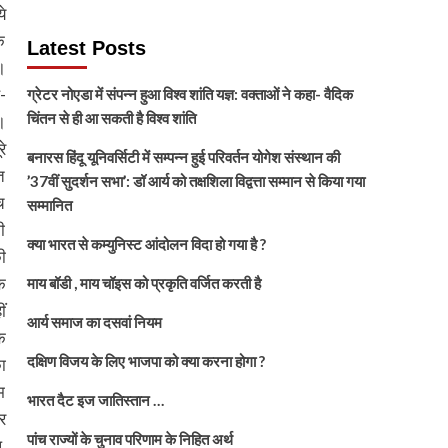
े
े
Latest Posts
।
-
ग्रेटर नोएडा में संपन्न हुआ विश्व शांति यज्ञ: वक्ताओं ने कहा- वैदिक
चिंतन से ही आ सकती है विश्व शांति
ं।
े
बनारस हिंदू यूनिवर्सिटी में सम्पन्न हुई परिवर्तन योगेश संस्थान की
त
’37वीं सुदर्शन सभा’: डॉ आर्य को तक्षशिला विद्वत्ता सम्मान से किया गया
च
सम्मानित
ी
क्या भारत से कम्युनिस्ट आंदोलन विदा हो गया है ?
ी
े
माय बॉडी , माय चॉइस को प्रकृति वर्जित करती है
ं
आर्य समाज का दसवां नियम
े
दक्षिण विजय के लिए भाजपा को क्या करना होगा ?
ा
म
भारत दैट इज जातिस्तान …
र
पांच राज्यों के चुनाव परिणाम के निहित अर्थ
,