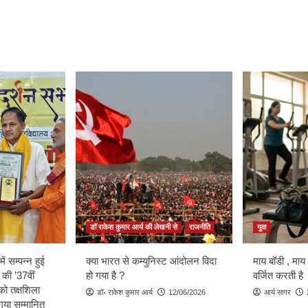
डॉ राकेश कुमार आर्य की लेखनी से
राजनीति
युवा
ें सम्पन्न हुई
क्या भारत से कम्युनिस्ट आंदोलन विदा
माय बॉडी , माय
 की ’37वीं
हो गया है ?
वर्जित करती है
को तक्षशिला
डॉ॰ राकेश कुमार आर्य
12/06/2026
आर्य सागर
ा गया सम्मानित