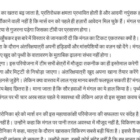
 का खतरा बढ़ जाता है, प्रतिरोधक क्षमता प्रभावित होती है और आदमी नपुंसक ह
ौंकाने वाली नहीं है कि मार्स वन को पहले ही हज़ारों आवेदन मिल चुके हैं। मंगल प
िया से गुजरना पड़ेगा जिसका टीवी पर प्रसारण होगा।
य पहुँचकर इस बारे में विस्तार से जानकारी दी कि मंगल का टिकट एकतरफा क्यों है।
ा के दौरान अंतरिक्षयात्री अपनी हड्डियों और मांसपेशियों का वज़न खो देंगे। मंग
लिए खुद को पृथ्वी के वातावरण के मुताबिक ढ़ालना संभव नहीं होगा।
गा। इस परियोजना में टीम सभी क्षेत्रों में मौजूदा तकनीक का ही इस्तेमाल करेगी
ा और मिट्टी से निचोड़ा जाएगा। अंतरिक्षयात्री खुद अपना खाना तैयार करेंगे
से जुड़ेंगे। लेकिन क्या वास्तव में लाल ग्रह मानव बस्ती फलफूल सकती है? मंग
लीय बेहद छितरा है। माना जाता है कि सौर हवाओं ने मंगल का ये हाल किया है। पृथ्व
। मंगल पर भी चार अरब साल पहले ये व्यवस्था थी लेकिन आज़ वो इस सुरक्षा कवच स
 वेरोनिका ब्रे को मार्श वन की इस महत्वाकांक्षी परियोजना की सफलता पर संदेह है
 है। उन्होंने कहा कि मंगल पर पानी तरल अवस्था में मौजूद नहीं है, विकिरण क
वेरोनिका ने कहा, यात्रा के दौरान खासकर विकिरण सबसे बड़ी चिंता है। इससे कैंस
मी नपुंसक हो सकता है। उन्होंने कहा, इसमें कोई संदेह नहीं है कि हम मानव क