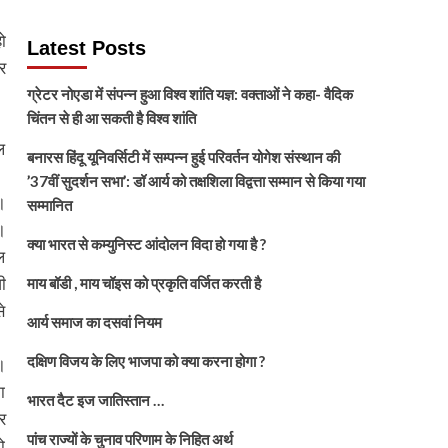
ो
Latest Posts
र
ग्रेटर नोएडा में संपन्न हुआ विश्व शांति यज्ञ: वक्ताओं ने कहा- वैदिक
चिंतन से ही आ सकती है विश्व शांति
ल
बनारस हिंदू यूनिवर्सिटी में सम्पन्न हुई परिवर्तन योगेश संस्थान की
’37वीं सुदर्शन सभा’: डॉ आर्य को तक्षशिला विद्वत्ता सम्मान से किया गया
।
सम्मानित
।
क्या भारत से कम्युनिस्ट आंदोलन विदा हो गया है ?
ल
ी
माय बॉडी , माय चॉइस को प्रकृति वर्जित करती है
े
आर्य समाज का दसवां नियम
दक्षिण विजय के लिए भाजपा को क्या करना होगा ?
।
ा
भारत दैट इज जातिस्तान …
र
पांच राज्यों के चुनाव परिणाम के निहित अर्थ
ो