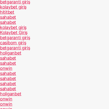
betgaranti giriş
kolaybet giriş
hititbet
sahabet
sahabet
kolaybet giriş
Kolaybet Giriş
betgaranti giriş
casibom giriş
betgaranti giriş
holiganbet
sahabet
sahabet
onwin
sahabet
sahabet
sahabet
sahabet
holiganbet
onwin
onwin