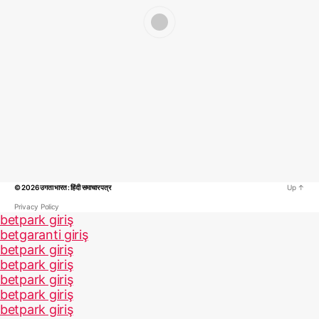
© 2026
उगता भारत : हिंदी समाचार पत्र
Up
↑
Privacy Policy
betpark giriş
betgaranti giriş
betpark giriş
betpark giriş
betpark giriş
betpark giriş
betpark giriş