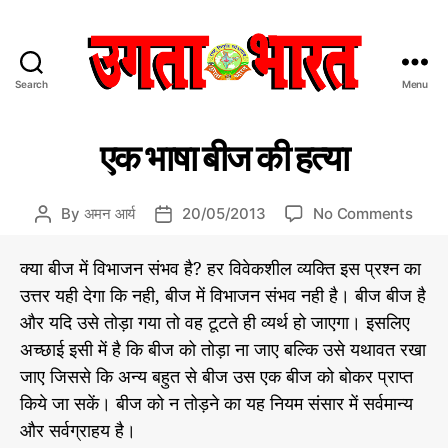
Search
Menu
उ
ग
C
प्र
ता
एक भाषा बीज की हत्या
मु
a
भा
ख
t
र
स
e
त
मा
o
By
अमन आर्य
20/05/2013
No Comments
P
P
चा
g
:
n
o
o
र/
o
हिं
ए
s
s
सं
क्या बीज में विभाजन संभव है? हर विवेकशील व्यक्ति इस प्रश्न का
r
दी
पा
क
t
t
उत्तर यही देगा कि नही, बीज में विभाजन संभव नही है। बीज बीज है
द
i
स
भा
a
d
की
e
और यदि उसे तोड़ा गया तो वह टूटते ही व्यर्थ हो जाएगा। इसलिए
मा
षा
u
a
य
s
चा
बी
अच्छाई इसी में है कि बीज को तोड़ा ना जाए बल्कि उसे यथावत रखा
t
t
र
ज
h
e
जाए जिससे कि अन्य बहुत से बीज उस एक बीज को बोकर प्राप्त
प
की
o
किये जा सकें। बीज को न तोड़ने का यह नियम संसार में सर्वमान्य
त्र
ह
r
और सर्वग्राहय है।
त्या