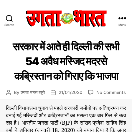
Search
Menu
उ
ग
C
उ
ता
सरकार में आते ही दिल्ली की सभी
ग
a
भा
ता
t
र
भा
54 अवैध मस्जिद मदरसे
e
त
र
त
g
:
न्यू
कब्रिस्तान को गिराए कि भाजपा
o
हिं
ज़
r
दी
i
स
o
By
उगता भारत ब्यूरो
21/01/2020
No Comments
P
P
e
मा
n
o
o
s
चा
स
s
s
र
दिल्ली विधानसभा चुनाव से पहले सरकारी जमीनों पर अतिक्रमण कर
र
t
t
प
बनाई गई मस्जिदों और कब्रिस्तानों का मसला एक बार फिर से उठा
का
a
d
त्र
रहा है। भारतीय जनता पार्टी (BJP) के सांसद प्रवेश साहिब सिंह
र
u
a
वर्मा ने शनिवार (जनवरी 18, 2020) को बयान दिया है कि अगर
में
t
t