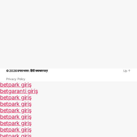
© 2026
उगता भारत : हिंदी समाचार पत्र
Up
↑
Privacy Policy
betpark giriş
betgaranti giriş
betpark giriş
betpark giriş
betpark giriş
betpark giriş
betpark giriş
betpark giriş
betpark giriş