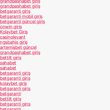
grandpashabet giriş
grandpashabet giriş
betgaranti giriş
betgaranti mobil giriş
betgaranti güncel giriş
onwin giriş
Kolaybet Giriş
casinolevant
ngsbahis giriş
artemisbet güncel
grandpashabet giriş
bettilt giriş
sahabet
sahabet
betgaranti giriş
betgaranti giriş
kolaybet giriş
betgaranti giriş
betgaranti
bettilt giriş
betgaranti giriş
betgaranti