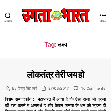
Search
Menu
उ
ग
ता
भा
Tag:
लक्ष्य
#
र
सं
त
वि
:
धा
हिं
न
,
दी
C
वि
लोकतंत्र तेरी जय हो
ज
स
शे
a
य
,
ष
मा
t
ने
सं
चा
e
पा
o
तृ
By
देवेंद्र सिंह आर्य
27/03/2017
No Comments
P
P
र
द
g
n
त्व
o
o
प
की
o
विशेष सम्पादकीय : महाभारत में आया है कि ऐसा राजा जो प्रजा
लो
,
s
s
य
त्र
r
क
प्र
की रक्षा करने में असमर्थ है और केवल जनता के धन को लूटना ही
t
t
i
तं
जा
a
d