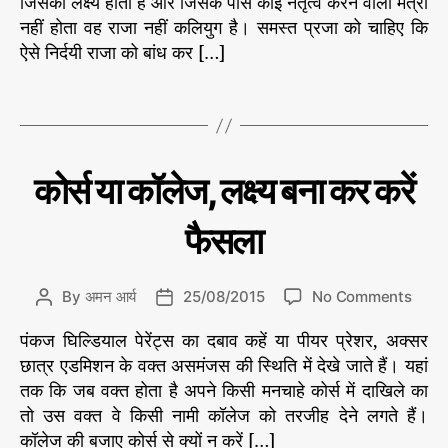
जिसका लक्ष्य होता है और जिसके पास कोई नेतृत्व करने वाला मंत्री
e
त्र
,
u
a
नहीं होता वह राजा नहीं कलियुग है। समस्त प्रजा को चाहिए कि
s
ते
म
t
t
ऐसे निर्दयी राजा को बांध कर […]
री
हा
h
e
ज
भा
o
T
य
रत
r
a
हो
,
g
ल
s
क्ष्य
C
शि
कोर्स या कॉलेज, लक्ष्य बना कर करें
क्षा
,
a
/
लो
t
रो
फैसला
क
e
ज
तं
गा
g
र
त्र
o
o
By
अमन आर्य
25/08/2015
No Comments
P
P
,
r
n
o
o
वि
i
पंकज घिल्डियाल पेरेंट्स का दबाव कहें या पीयर प्रेशर, अक्सर
को
s
s
धा
e
र्स
छात्र एडमिशन के वक्त असमंजस की स्थिति में देखे जाते हैं। यहां
t
t
य
s
या
a
d
तक कि जब वक्त होता है अपने किसी मनचाहे कोर्स में दाखिले का
क
,
कॉ
u
a
तो उस वक्त वे किसी नामी कॉलेज को तरजीह देने लगते हैं।
सां
ले
कॉ
t
t
स
कॉलेज की बजाए कोर्स से क्यों न करें […]