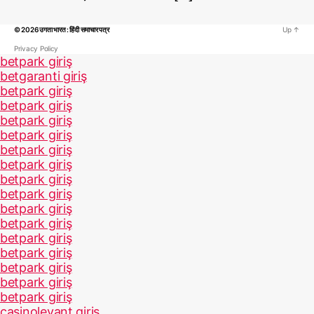
ज
ले
h
e
द
,
ज
o
T
© 2026
उगता भारत : हिंदी समाचार पत्र
Up
ल
↑
,
r
a
क्ष्य
ल
Privacy Policy
g
betpark giriş
ब
क्ष्य
s
betgaranti giriş
ना
betpark giriş
क
betpark giriş
र
betpark giriş
क
betpark giriş
रें
betpark giriş
फै
betpark giriş
स
betpark giriş
ला
betpark giriş
betpark giriş
betpark giriş
betpark giriş
betpark giriş
betpark giriş
betpark giriş
betpark giriş
casinolevant giriş