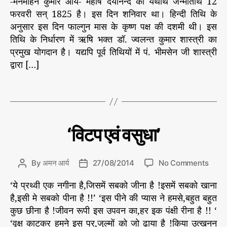
-मनमोहन कुमार आर्य- महर्षि दयानन्द की यथार्थ जन्मतिथि 12
म
s
s
e
ह
फरवरी सन् 1825 है। इस दिन शनिवार था। हिन्दी तिथि के
t
t
s
र्षि
a
d
अनुसार इस दिन फाल्गुन मास के कृष्ण पक्ष की दशमी थी। इस
द
u
a
तिथि के निर्धारण में ऋषि भक्त डॉ. ज्वलन्त कुमार शास्त्री का
या
t
t
प्रमुख योगदान है। यद्यपि पूर्व तिथियों में पं. भीमसेन जी शास्त्री
म
न
h
e
द्वारा […]
ह
न्द
o
र्षि
की
r
द
T
य
या
a
था
न
g
र्थ
न्द
s
ज
C
प्र
‘विटप एवं वसुधा’
न्म
मु
a
ख
ति
t
स
थि
e
मा
o
By
अमन आर्य
27/08/2014
No Comments
P
P
औ
चा
g
n
o
o
र/
र
o
‘ये प्रथ्वी एक नगीना है,जिसमें सबको जीना है !इसमें सबको खाना
‘
s
s
सं
इ
r
पा
वि
है,इसी मे सबको पीना है !!’ ‘इस पीने की प्यास ने हमसे,बहुत बहुत
t
t
स
द
i
ट
'
a
d
कुछ छीना है !जीवन रूपी इस उपवन का,हर इक पंक्षी रीना है !! ‘
से
की
e
प
वि
u
a
य
‘वृक्ष काटकर हमने इस पर,जुल्मों को जो ढाया है !किया उत्खनन
जु