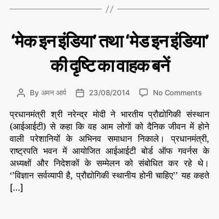
य
,
a
य
इद
g
:
न्न
s
इ
C
रा
‘मेक इन इंडिया’ तथा ‘मेड इन इंडिया’
मम्
द
ज
a
नी
न्न
t
ति
की दृष्टि का वाहक बनें
म
e
म्
g
o
o
By
अमन आर्य
23/08/2014
No Comments
P
P
r
n
o
o
i
प्रधानमंत्री श्री नरेन्‍द्र मोदी ने भारतीय प्रौद्योगिकी संस्‍थान
‘
s
s
e
मे
(आईआईटी) से कहा कि वह आम लोगों को दैनिक जीवन में होने
t
t
s
क
a
d
वाली परेशानियों के अभिनव समाधान निकाले। प्रधानमंत्री,
इ
u
a
राष्‍ट्रपति भवन में आयोजित आईआईटी बोर्ड ऑफ गवर्नस के
न
t
t
अध्‍यक्षों और निदेशकों के सम्‍मेलन को संबोधित कर रहे थे।
इं
h
e
‘’विज्ञान सर्वव्‍यापी है, प्रौद्योगिकी स्‍थानीय होनी चाहिए’’ यह कहते
डि
o
[…]
या
r
इं
’
डि
T
त