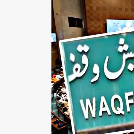
धि
-
का
नू
न