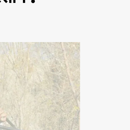
o
n
वि
भा
ज
न
की
ओ
र
ब
ढ़
ता
पा
कि
स्ता
न