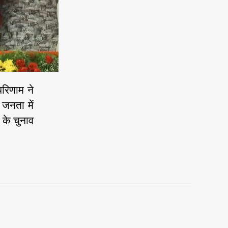
र
मि
ला
ज
ना
दे
श
परिणाम ने
 जनता में
 के चुनाव