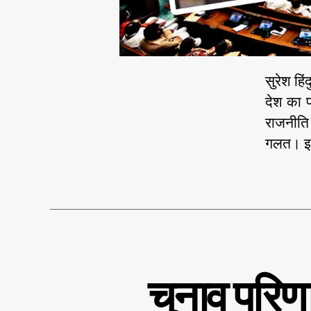
सुरेश हिं
देश का 
राजनीति 
गलत। इस
म
C
चुनाव परिणा
ह
a
त्व
t
पू