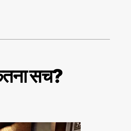
कितना सच?
o
s
n
व
क्फ
सं