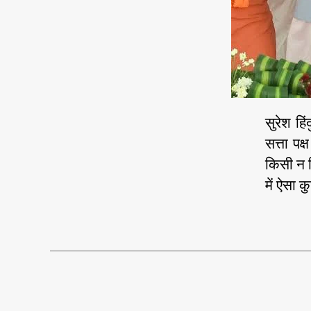
सुरेश हि
सत्ता पक
किसी न क
में ऐसा 