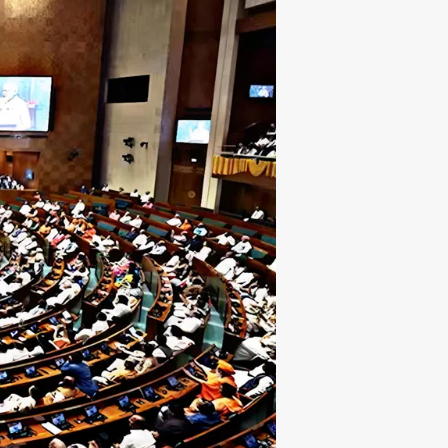
शो
ध
न
प
र
कि
त
ना
भ्र
म
,
कि
त
ना
स
च
?