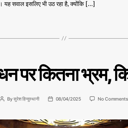
। यह सवाल इसलिए भी उठ रहा है, क्योंकि […]
ोधन पर कितना भ्रम, 
By
सुरेश हिन्दुस्थानी
08/04/2025
No Comment
P
P
o
o
s
s
t
t
a
d