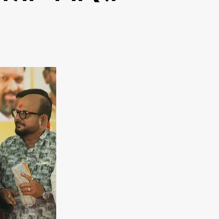
o
n
चु
ना
व
प
रि
णा
म
:
स
त्ता
प
क्ष
को
फि