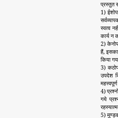
प्रस्तुत
1) ईशोपनि
सर्वव्या
स्वत्व न
कार्य न 
2) केनोप
हैं, इसक
किया गय
3) कठोप
उपदेश क
महत्त्वपूर्
4) प्रश्न
गये प्रश
रहस्यात्
5) मुण्ड