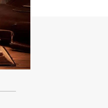
ह्म
वि
द्या
के
मू
ला
धा
र
हैं