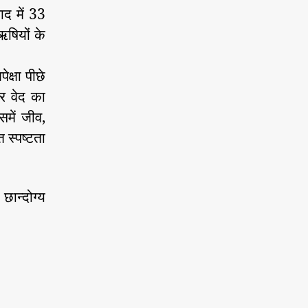
ाद में 33
 ऋषियों के
क्षा पीछे
र वेद का
समें जीव,
त स्पष्टता
छान्दोग्य