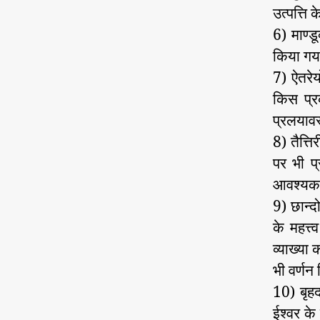
उत्पत्ति 
6) माण्ड
किया गया
7) ऐतरेय
किस प्रक
प्रलयावस
8) तैत्त
पर भी प
आवश्यक 
9) छान्द
के महत्त
व्याख्या
भी वर्णन
10) बृहद
ईश्वर के