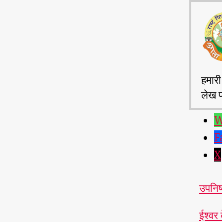
हमारी
लेख प
W
F
X
उपनिष
ईश्वर