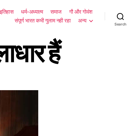
म इतिहास
धर्म-अध्यात्म
समाज
गौ और गोवंश
संपूर्ण भारत कभी गुलाम नही रहा
अन्य
Search
लाधार हैं
o
n
उ
प
नि
ष
द्
ब्र