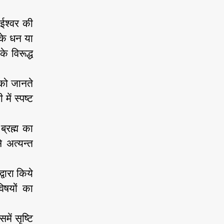
ं ईश्वर की
 के धन या
े विरूद्ध
 को जानते
ें स्पष्ट
्रह्म का
 अत्यन्त
्वारा किये
विषयों का
ें सृष्टि