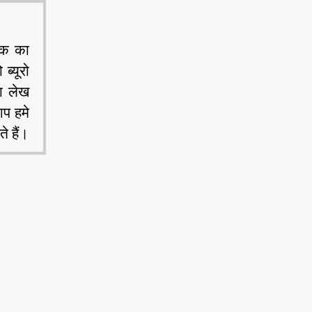
ेखक का
ब्यूरो
ा लेख
आप हमे
े हैं।