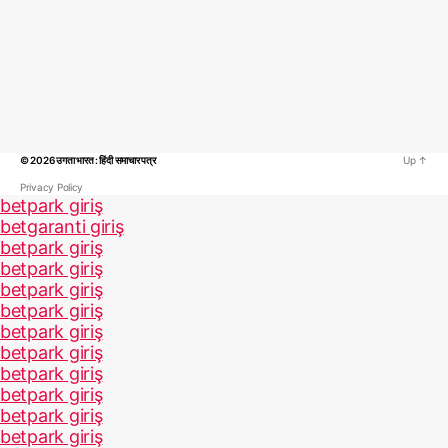
© 2026
उगता भारत : हिंदी समाचार पत्र
Up
↑
Privacy Policy
betpark giriş
betgaranti giriş
betpark giriş
betpark giriş
betpark giriş
betpark giriş
betpark giriş
betpark giriş
betpark giriş
betpark giriş
betpark giriş
betpark giriş