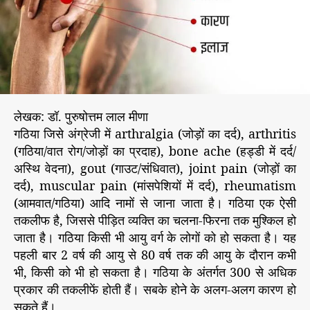
र
r
ण
,
उ
प
चा
र
लेखक: डॉ. पुरुषोत्तम लाल मीणा
औ
र
गठिया जिसे अंग्रेजी में arthralgia (जोड़ों का दर्द), arthritis
म
(गठिया/वात रोग/जोड़ों का प्रदाह), bone ache (हड्डी में दर्द/
नो
अस्थि वेदना), gout (गाउट/संधिवात), joint pain (जोड़ों का
वै
दर्द), muscular pain (मांसपेशियों में दर्द), rheumatism
ज्ञा
(आमवात/गठिया) आदि नामों से जाना जाता है। गठिया एक ऐसी
नि
तकलीफ है, जिससे पीड़ित व्यक्ति का चलना-फिरना तक मुश्किल हो
क
जाता है। गठिया किसी भी आयु वर्ग के लोगों को हो सकता है। यह
स
म
पहली बार 2 वर्ष की आयु से 80 वर्ष तक की आयु के दौरान कभी
र्थ
भी, किसी को भी हो सकता है। गठिया के अंतर्गत 300 से अधिक
न
प्रकार की तकलीफें होती हैं। सबके होने के अलग-अलग कारण हो
सकते हैं।