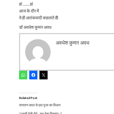
हां …….हां
आज के दौर में
ये ही आतंकवादी कहलाते हैंl
डॉ अवधेश कुमार अवध
अवधेश कुमार अवध
Related Post
सनातन काल से छठ पूजा का विधान
*धरती देती धैर्य , नभ देता विस्तार -*