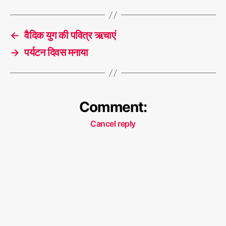
ड
मी
T
,
a
←
वैदिक युग की पवित्र ऋचाएं
बे
g
ह
s
→
पर्यटन दिवस मनाया
त
र
कॅ
रि
Comment:
य
र
,
Cancel reply
शॉ
र्ट
स
र्वि
स
क
मी
श
न