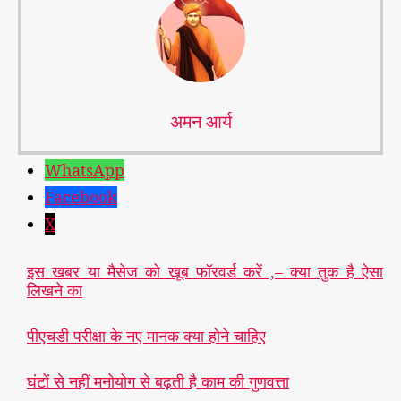
#
भा
र
अमन आर्य
ती
य
WhatsApp
से
ना
Facebook
,
X
ने
श
इस खबर या मैसेज को खूब फॉरवर्ड करें ,– क्या तुक है ऐसा
न
लिखने का
ल
डि
फें
पीएचडी परीक्षा के नए मानक क्या होने चाहिए
स
ए
घंटों से नहीं मनोयोग से बढ़ती है काम की गुणवत्ता
के