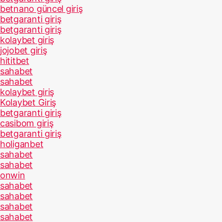
betnano güncel giriş
betgaranti giriş
betgaranti giriş
kolaybet giriş
jojobet giriş
hititbet
sahabet
sahabet
kolaybet giriş
Kolaybet Giriş
betgaranti giriş
casibom giriş
betgaranti giriş
holiganbet
sahabet
sahabet
onwin
sahabet
sahabet
sahabet
sahabet