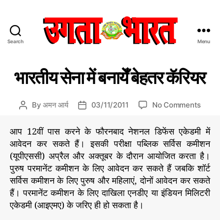
Search
Menu
उ
ग
C
प्र
ता
भारतीय सेना में बनायेँ बेहतर कॅरियर
मु
a
भा
ख
t
र
स
e
त
मा
o
By
अमन आर्य
03/11/2011
No Comments
P
P
चा
g
:
n
o
o
र/
o
हिं
भा
s
s
सं
आप 12वीं पास करने के फौरनबाद नेशनल डिफेंस एकेडमी में
r
दी
पा
र
t
t
आवेदन कर सकते हैं। इसकी परीक्षा पब्लिक सर्विस कमीशन
द
i
स
ती
a
d
की
(यूपीएससी) अप्रैल और अक्तूबर के दौरान आयोजित करता है।
e
मा
य
u
a
य
s
पुरुष परमानेंट कमीशन के लिए आवेदन कर सकते हैं जबकि शॉर्ट
चा
से
t
t
र
सर्विस कमीशन के लिए पुरुष और महिलाएं, दोनों आवेदन कर सकते
ना
h
e
प
में
हैं। परमानेंट कमीशन के लिए दाखिला एनडीए या इंडियन मिलिटरी
o
त्र
ब
r
एकेडमी (आइएमए) के जरिए ही हो सकता है।
ना