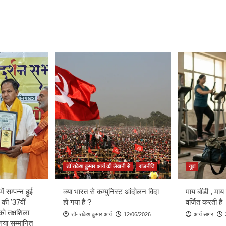
डॉ राकेश कुमार आर्य की लेखनी से
राजनीति
युवा
ें सम्पन्न हुई
क्या भारत से कम्युनिस्ट आंदोलन विदा
माय बॉडी , माय
 की ’37वीं
हो गया है ?
वर्जित करती है
को तक्षशिला
डॉ॰ राकेश कुमार आर्य
12/06/2026
आर्य सागर
ा गया सम्मानित