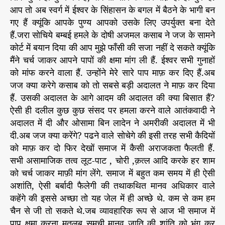
र
आप तो अब स्वर्ग में ईश्वर के सिंहासन के बगल में बैठने के भागी बन
ते
गए हैं क्यूंकि आपके पुण्य आपको उसके लिए उपर्युक्त बना देते
हैं
हैं.जरा सोचिये बम्बई हमले के दोषी अजमल कसाब ने जज के सामने
?
कोर्ट में बयान दिया की आप मुझे फाँसी की सजा नहीं दे सकते क्यूंकि
मैंने चर्च जाकर आपने पापों की क्षमा मांग ली हैं. ईश्वर सभी गुनाहों
को मांफ करने वाला हैं. उन्होंने मेरे सारे पाप माफ़ कर दिए हैं.अब
जज क्या करेगे कसाब को तो सबसे बड़ी अदालत ने माफ़ कर दिया
हैं. उसकी अदालत के आगे आदम की अदालत की क्या बिसात हैं?
ऐसी ही दलील कुछ कुछ संसद पर हमला करने वाले आतंकवादी ने
अदालत में दी और ओसामा बिन लादेन ने अमरीकी अदालत में भी
दी.अब जज क्या करेंगे? पढने वाले सोचेगे की इसी तरह सभी कैदियों
को माफ़ कर दो फिर देखों समाज में कैसी अराजकता फैलती हैं.
सभी असामाजिक तत्व लूट-पाट , चोरी ,क़त्ल आदि करके हर शाम
को चर्च जाकर माफ़ी मांग लेंगे. समाज में बहुत कम समय में ही ऐसी
अशांति, ऐसी बर्बादी फैलेगी की तथाकथित मानव अधिकार वाले
कहेंगे की इससे अच्छा तो यह जेल में ही अच्छे थे. कम से कम हम
चैन से जी तो सकते थे.जब व्यावहारिक रूप से आज भी समाज में
पाप क्षमा करना मतलब समूची मानव जाति की शांति को भंग कर