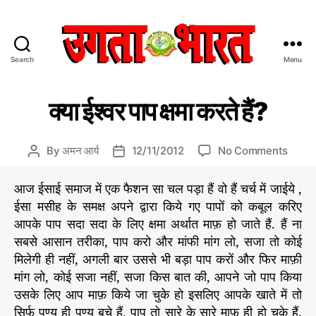
Search
Menu
उ
ग
C
म
ता
क्या ईश्वर पाप क्षमा करते हैं?
ह
a
भा
त्व
t
र
पू
e
त
र्ण
o
By
अमन आर्य
12/11/2012
No Comments
P
P
ले
g
:
n
o
o
ख
o
हिं
क्या
s
s
आज ईसाई समाज में एक फैशन सा चल पड़ा हैं वो हैं चर्च में जाईये ,
r
दी
ई
t
t
ईसा मसीह के समक्ष अपने द्वारा किये गए पापों को कबूल करिए
i
स
श्व
a
d
आपके पाप सदा सदा के लिए क्षमा अर्थात माफ़ हो जाते हैं. हैं ना
e
मा
र
u
a
s
सबसे आसान तरीका, पाप करो और मांफी मांग लो, सजा तो कोई
चा
पा
t
t
र
मिलेगी ही नहीं, अगली बार उससे भी बड़ा पाप करों और फिर माफ़ी
प
h
e
प
क्ष
मांग लो, कोई सजा नहीं, सजा किस बात की, आपने जो पाप किया
o
त्र
मा
r
उसके लिए आप माफ़ किये जा चुके हो इसलिए आपके खाते में तो
क
सिर्फ पुण्य ही पुण्य बचे हैं, पाप तो सारे के सारे माफ़ ही हो चुके हैं.