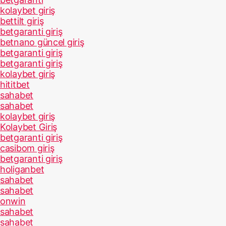
kolaybet giriş
bettilt giriş
betgaranti giriş
betnano güncel giriş
betgaranti giriş
betgaranti giriş
kolaybet giriş
hititbet
sahabet
sahabet
kolaybet giriş
Kolaybet Giriş
betgaranti giriş
casibom giriş
betgaranti giriş
holiganbet
sahabet
sahabet
onwin
sahabet
sahabet