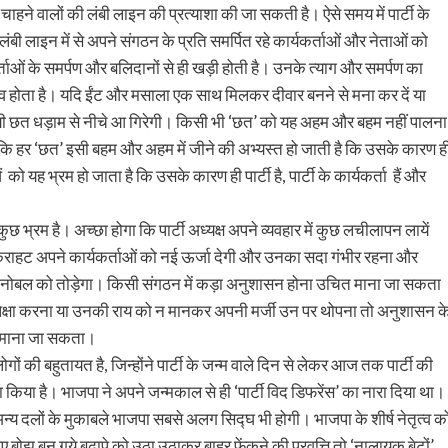
ट चाहने वालों की लंबी लाइन की प्रत्याशा की जा सकती है। ऐसे समय में पार्टी के
ी लंबी लाइन में से अपने संगठन के प्रति समर्पित रहे कार्यकर्ताओं और नेताओं को
ताओं के समर्पण और बलिदानों से ही खड़ी होती है। उनके त्याग और समर्पण का
त्व होता है। यदि ईंट और मसाला एक साथ मिलकर दीवार बनने से मना कर दें या
ायी छत धड़ाम से नीचे आ गिरेगी। किसी भी ‘छत’ को यह अहम और बहम नहीं पालना
है कि हर ‘छत’ इसी बहम और अहम में जीने की अभ्यस्त हो जाती है कि उसके कारण ह
को यह भ्रम हो जाता है कि उसके कारण ही पार्टी है, पार्टी के कार्यकर्ता हैं और
ुछ भ्रम है। अच्छा होगा कि पार्टी अध्यक्ष अपने व्यवहार में कुछ लचीलापन लायें
राहट अपने कार्यकर्ताओं को नई ऊर्जा देगी और उनका सदा गंभीर रहना और
े मनोबल को तोड़ेगा। किसी संगठन में कड़ा अनुशासन होना उचित माना जा सकता
ी उपेक्षा करना या उनकी राय को न मानकर अपनी मर्जी उन पर थोपना तो अनुशासन क
ीं माना जा सकता।
ों की बहुतायत है, जिन्होंने पार्टी के जन्म वाले दिन से लेकर आज तक पार्टी की
खड़ा किया है। भाजपा ने अपने जन्मकाल से ही ‘पार्टी विद डिफरेंस’ का नारा दिया था।
न्य दलों के मुकाबले भाजपा सबसे अलग सिद्घ भी होगी। भाजपा के शीर्ष नेतृत्व क
ोझ बन गये बुढ़ापे को उठा उठाकर बाहर फेंकने की प्रवृत्ति तो ‘नालायक बेटों’