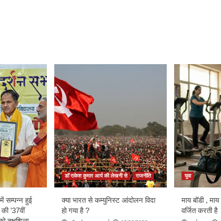
डॉ राकेश कुमार आर्य की लेखनी से
राजनीति
युवा
ें सम्पन्न हुई
क्या भारत से कम्युनिस्ट आंदोलन विदा
माय बॉडी , माय
 की ’37वीं
हो गया है ?
वर्जित करती है
को तक्षशिला