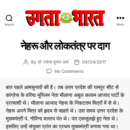
Search
Menu
उ
ग
C
डॉ
ता
नेहरू और लोकतंत्र पर दाग
रा
a
भा
के
t
र
श
e
त
कु
By
डॉ॰ राकेश कुमार आर्य
04/04/2017
P
P
मा
g
:
o
o
र
o
No Comments
o
हिं
s
s
आ
n
r
दी
र्य
t
t
ने
की
i
बात पहले आमचुनावों की है। तब उत्तर प्रदेश की रामपुर सीट से
स
a
d
ह
ले
e
मा
कांग्रेस के वरिष्ठ मुस्लिम नेता मौलाना अबुल कलाम आजाद पार्टी के
u
a
ख
रू
s
चा
नी
t
t
प्रत्याशी थे। मौलाना आजाद नेहरू के निकटतम मित्रों में से थे।
औ
से
र
h
e
र
नेहरू अपने मित्र को हृदय से चाहते थे। उस समय उत्तर प्रदेश के
प
o
लो
मुख्यमंत्री पं. गोविन्द वल्लभ पंत थे। पंत एकसुलझे हुए नेता थे।
त्र
r
क
इसलिए उन्हें संयुक्त प्रांत का प्रथम मुख्यमंत्री बनाया गया था।
तं