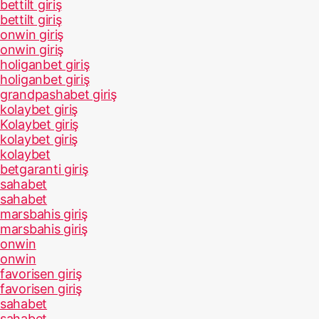
bettilt giriş
bettilt giriş
onwin giriş
onwin giriş
holiganbet giriş
holiganbet giriş
grandpashabet giriş
kolaybet giriş
Kolaybet giriş
kolaybet giriş
kolaybet
betgaranti giriş
sahabet
sahabet
marsbahis giriş
marsbahis giriş
onwin
onwin
favorisen giriş
favorisen giriş
sahabet
sahabet