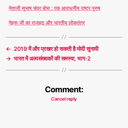
नेताजी सुभाष चंद्र बोस : एक आराधनीय राष्ट्र पुरुष
ने
नेहरू जी का राजहठ और भारतीय लोकतंत्र
ह
रू
,
लो
T
क
a
←
2019 में और प्रखर हो सकती है मोदी सुनामी
तं
g
त्र
s
→
भारत में अल्पसंख्यकों की समस्या, भाग-2
Comment:
Cancel reply