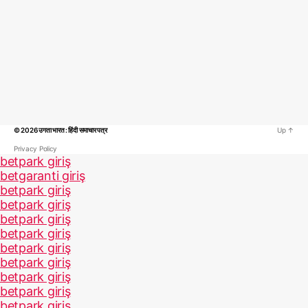
© 2026
उगता भारत : हिंदी समाचार पत्र
Up
↑
Privacy Policy
betpark giriş
betgaranti giriş
betpark giriş
betpark giriş
betpark giriş
betpark giriş
betpark giriş
betpark giriş
betpark giriş
betpark giriş
betpark giriş