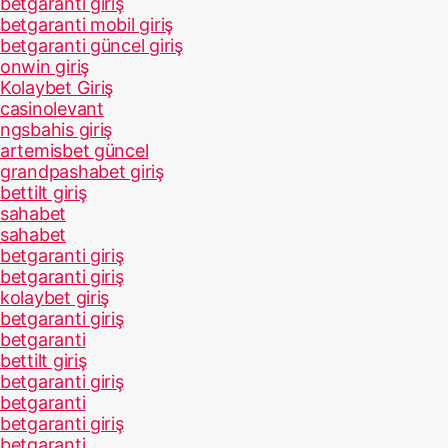
betgaranti giriş
betgaranti mobil giriş
betgaranti güncel giriş
onwin giriş
Kolaybet Giriş
casinolevant
ngsbahis giriş
artemisbet güncel
grandpashabet giriş
bettilt giriş
sahabet
sahabet
betgaranti giriş
betgaranti giriş
kolaybet giriş
betgaranti giriş
betgaranti
bettilt giriş
betgaranti giriş
betgaranti
betgaranti giriş
betgaranti