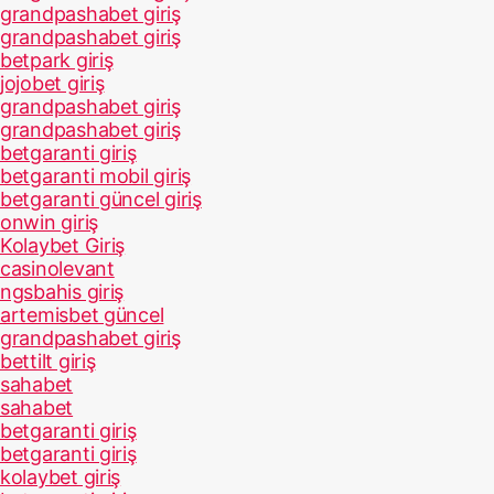
grandpashabet giriş
grandpashabet giriş
betpark giriş
jojobet giriş
grandpashabet giriş
grandpashabet giriş
betgaranti giriş
betgaranti mobil giriş
betgaranti güncel giriş
onwin giriş
Kolaybet Giriş
casinolevant
ngsbahis giriş
artemisbet güncel
grandpashabet giriş
bettilt giriş
sahabet
sahabet
betgaranti giriş
betgaranti giriş
kolaybet giriş