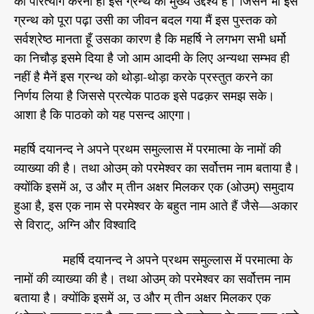
का परित्याग करना ही इस ग्रन्थ का मुख्य उद्देश्य है। जिसने भी इस
ए
r
ग्रन्थ को पूरा पढ़ा उसी का जीवन बदल गया मैं इस पुस्तक को
क
सर्वश्रेष्ठ मानता हूँ उसका कारण है कि महर्षि ने लगभग सभी धर्मो
अ
नु
का निचौड़ इसमे दिया है जो आम आदमी के लिए अन्यथा सम्भव ही
प
नहीं है मैनें इस ग्रन्थ को थोड़ा-थोड़ा करके प्रस्तुत करने का
म
निर्णय लिया है जिससे प्रत्येक पाठक इसे पढक़र समझ सके।
ग्र
आशा है कि पाठको को यह पसन्द आएगा।
न्थ
’
महर्षि दयानन्द ने अपने प्रथम समुल्लास में परमात्मा के नामों की
भा
ग
व्याख्या की है। तथा ओउम् को परमेश्वर का सर्वोत्तम नाम बताया है।
-
क्योंकि इसमें अ, उ और म् तीन अक्षर मिलकर एक (ओउम्) समुदाय
3
हुआ है, इस एक नाम से परमेश्वर के बहुत नाम आते हैं जैसे—अकार
से विराट्, अग्नि और विश्वादि
महर्षि दयानन्द ने अपने प्रथम समुल्लास में परमात्मा के
नामों की व्याख्या की है। तथा ओउम् को परमेश्वर का सर्वोत्तम नाम
बताया है। क्योंकि इसमें अ, उ और म् तीन अक्षर मिलकर एक