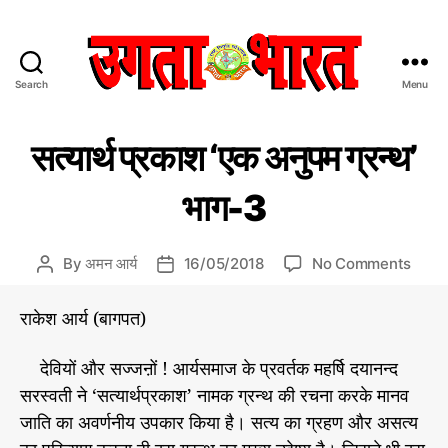
Search
Menu
उ
ग
C
धर्म
ता
सत्यार्थ प्रकाश ‘एक अनुपम ग्रन्थ’
-
a
भा
अ
t
र
ध्या
भाग-3
e
त
त्म
g
:
o
हिं
o
By
अमन आर्य
16/05/2018
No Comments
P
P
r
दी
n
o
o
i
स
स
s
s
राकेश आर्य (बागपत)
e
मा
त्या
t
t
s
चा
र्थ
a
d
र
देवियों और सज्जऩों ! आर्यसमाज के प्रवर्तक महर्षि दयानन्द
प्र
u
a
प
सरस्वती ने ‘सत्यार्थप्रकाश’ नामक ग्रन्थ की रचना करके मानव
का
t
t
त्र
श
h
e
जाति का अवर्णनीय उपकार किया है। सत्य का ग्रहण और असत्य
‘
o