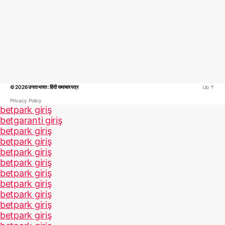
© 2026
उगता भारत : हिंदी समाचार पत्र
Up
↑
Privacy Policy
betpark giriş
betgaranti giriş
betpark giriş
betpark giriş
betpark giriş
betpark giriş
betpark giriş
betpark giriş
betpark giriş
betpark giriş
betpark giriş