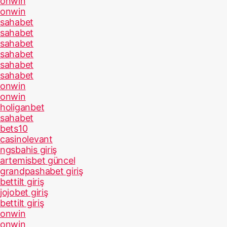
onwin
onwin
sahabet
sahabet
sahabet
sahabet
sahabet
sahabet
onwin
onwin
holiganbet
sahabet
bets10
casinolevant
ngsbahis giriş
artemisbet güncel
grandpashabet giriş
bettilt giriş
jojobet giriş
bettilt giriş
onwin
onwin