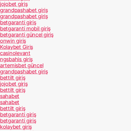
jojobet giriş
grandpashabet giriş
grandpashabet giriş
betgaranti giriş
betgaranti mobil giriş
betgaranti güncel giriş
onwin giriş
Kolaybet Giriş
casinolevant
ngsbahis giriş
artemisbet güncel
grandpashabet giriş
bettilt giriş
jojobet giriş
bettilt giriş
sahabet
sahabet
bettilt giriş
betgaranti giriş
betgaranti giriş
kolaybet giriş