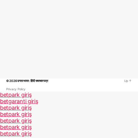
© 2026
उगता भारत : हिंदी समाचार पत्र
Up
↑
Privacy Policy
betpark giriş
betgaranti giriş
betpark giriş
betpark giriş
betpark giriş
betpark giriş
betpark giriş