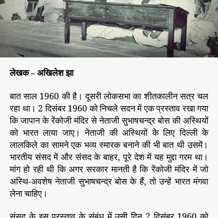
ता
r
जी
का
स्मा
र
क
ब
लेखक – अखिलेश झा
न
वा
बात साल 1960 की है। दूसरी लोकसभा का शीतकालीन सत्र चल
ने
का
रहा था। 2 दिसंबर 1960 को निचले सदन में एक प्रस्ताव रखा गया
प्र
कि जापान के रेंकोजी मंदिर से नेताजी सुभाषचन्द्र बोस की अस्थियों
स्ता
को भारत लाया जाए। नेताजी की अस्थियों के लिए दिल्ली के
व
लालकिले का सामने एक भव्य स्मारक बनाने की भी बात थी उसमें।
क्यों
भारतीय संसद में और संसद के बाहर, पूरे देश में यह मुद्दा गरम था।
ठु
मांग हो रही थी कि अगर सरकार मानती है कि रेंकोजी मंदिर में जो
क
अस्थि-अवशेष नेताजी सुभाषचन्द्र बोस के हैं, तो उन्हें भारत मंगवा
रा
लेना चाहिए।
या
था
?
संसद के इस प्रस्ताव के संबंध में उसी दिन 2 दिसंबर 1960 को