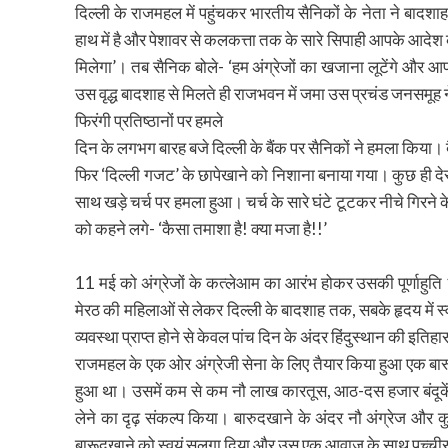
दिल्ली के राजमहल में पहुंचकर भारतीय सैनिकों के नेता ने बादशाह
हाथ में है और पेशावर से कलकत्ता तक के सारे सिपाही आपके आदेश की र
मिलेगा’। तब सैनिक बोले- ‘हम अंग्रेजों का खजाना लूटेंगे और आप
उस वृद्ध बादशाह से मिलते ही राजभवन में जमा उस प्रचंड जनसमूह न
फिरंगी प्रतिष्ठानों पर हमले
दिन के लगभग बारह बजे दिल्ली के बैंक पर सैनिकों ने हमला किया
फिर ‘दिल्ली गजट’ के छापेखाने को निशाना बनाया गया। कुछ ही देर
साथ खड़े चर्च पर हमला हुआ। चर्च के सारे घंटे टूटकर नीचे गिरने
को कहने लगे- ‘कैसा तमाशा है! क्या मजा है!!’
11 मई को अंग्रेजों के कत्लेआम का आरंभ होकर उसकी पूर्णाहुत
मेरठ की महिलाओं से लेकर दिल्ली के बादशाह तक, सबके हृदय में स्वत
व्यवस्था प्राप्त होने से केवल पांच दिन के अंदर हिंदुस्थान की इतिहास
राजमहल के एक ओर अंग्रेजी सेना के लिए तैयार किया हुआ एक बा
हुआ था। उसमें कम से कम नौ लाख कारतूस, आठ-दस हजार बंदूकें, तो
लेने का दृढ़ संकल्प किया। बारुदखाने के अंदर नौ अंग्रेज और 
बारूदखाने को स्वयं सुलगा दिया और उस एक आवाज के साथ पच्चीस