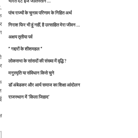
भारत दैट इज जातिस्तान …
,
पांच राज्यों के चुनाव परिणाम के निहित अर्थ
क
र
निराश फिर भी हूं नहीं, है उत्साहित मेरा जीवन …
ग
अक्षय तृतीया पर्व
” गद्दारों के शीशमहल “
ी
लोकसभा के सांसदों की संख्या में वृद्धि ?
र
मनुस्मृति या संविधान किसे चुने
े
डॉ अंबेडकर और आर्य समाज का शिक्षा आंदोलन
त
राजस्थान में ‘किला जिहाद’
ई
ष