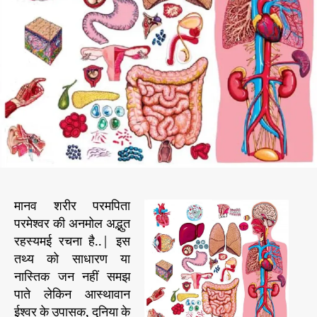
ज्ञा
r
नि
क
दं
ग
*
_
_
_
_
_
_
_
मानव शरीर परमपिता
_
परमेश्वर की अनमोल अद्भुत
_
रहस्यमई रचना है..| इस
_
_
तथ्य को साधारण या
_
नास्तिक जन नहीं समझ
पाते लेकिन आस्थावान
ईश्वर के उपासक, दुनिया के