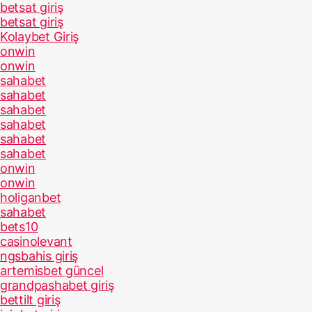
betsat giriş
betsat giriş
Kolaybet Giriş
onwin
onwin
sahabet
sahabet
sahabet
sahabet
sahabet
sahabet
onwin
onwin
holiganbet
sahabet
bets10
casinolevant
ngsbahis giriş
artemisbet güncel
grandpashabet giriş
bettilt giriş