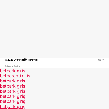
© 2026
उगता भारत : हिंदी समाचार पत्र
Up
↑
Privacy Policy
betpark giriş
betgaranti giriş
betpark giriş
betpark giriş
betpark giriş
betpark giriş
betpark giriş
betpark giriş