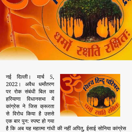
ण
h
e
वि
o
रो
r
धी
बि
ल
का
वि
रो
ध
कां
नई दिल्ली। मार्च 5,
ग्रे
2022। अवैध धर्मांतरण
स
की
पर रोक संबंधी बिल का
रा
हरियाणा विधानसभा में
ष्ट्र
कांग्रेस ने जिस क्रूरता
घा
से विरोध किया है उससे
ती
एक बार पुन: स्पष्ट हो गया
व
है कि अब यह महात्मा गांधी की नहीं अपितु, ईसाई सोनिया कांग्रेस
आ