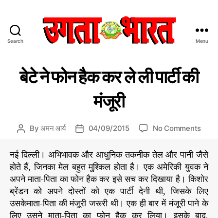
Search
Menu
उ
ग
C
U
ता
बेटे ने फोन हैक कर ले ली पार्टी की
N
a
भा
C
t
र
A
मंजूरी
e
त
T
E
g
:
G
o
हिं
O
o
By
अमन आर्य
04/09/2015
No Comments
P
P
r
दी
R
n
o
o
I
i
स
बे
s
s
S
नई दिल्ली। अभिभावक और आधुनिक तकनीक तेल और पानी जैसे
e
मा
टे
E
t
t
s
होते हैं, जिनका मेल बहुत मुश्किल होता है। एक अमेरिकी युवक ने
चा
D
ने
a
d
र
अपने माता-पिता का फोन हैक कर इसे सच कर दिखाया है। किशोर
फो
u
a
प
ब्रेंडन को अपने दोस्तों को एक पार्टी देनी थी, जिसके लिए
न
t
t
त्र
उसकेमाता-पिता की मंजूरी जरूरी थी। एक ही बार में मंजूरी पाने के
है
h
e
क
लिए उसने माता-पिता का फोन हैक कर लिया। इसके बाद,
o