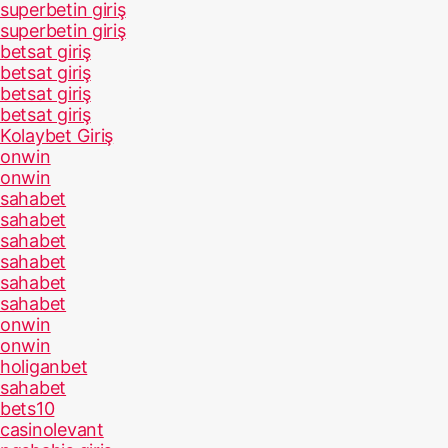
superbetin giriş
superbetin giriş
betsat giriş
betsat giriş
betsat giriş
betsat giriş
Kolaybet Giriş
onwin
onwin
sahabet
sahabet
sahabet
sahabet
sahabet
sahabet
onwin
onwin
holiganbet
sahabet
bets10
casinolevant