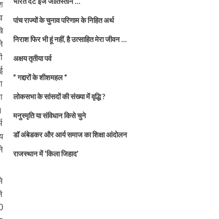
भारत दैट इज जातिस्तान …
श
व
पांच राज्यों के चुनाव परिणाम के निहित अर्थ
ि
निराश फिर भी हूं नहीं, है उत्साहित मेरा जीवन …
े
ी
अक्षय तृतीया पर्व
ई
” गद्दारों के शीशमहल “
ा
ा
लोकसभा के सांसदों की संख्या में वृद्धि ?
।
मनुस्मृति या संविधान किसे चुने
म
डॉ अंबेडकर और आर्य समाज का शिक्षा आंदोलन
य
े
राजस्थान में ‘किला जिहाद’
े
े
0