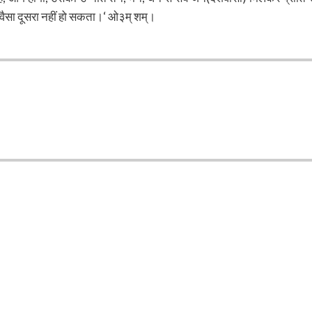
 वैसा दूसरा नहीं हो सकता।‘ ओ३म् शम्।