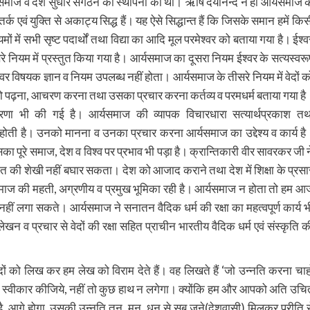
था समाज व देश सुधार सगठन की स्थापना की थी। ऋषि दयानन्द ने ही आर्यसमाज क
र्क एवं युक्ति से अकाट्य सिद्ध हैं। यह ऐसे सिद्धान्त हैं कि जिसके समान हमें किस
ं में सभी सृष्ट पदार्थों तथा विद्या का आदि मूल परमेश्वर को बताया गया है। ईश्व
े नियम में प्रस्तुत किया गया है। आर्यसमाज का दूसरा नियम ईश्वर के सत्यस्वरू
श्वर विषयक ज्ञान व नियम उपलब्ध नहीं होता। आर्यसमाज के तीसरे नियम में वेदों क
सको पढ़ना, आचरण करना तथा उसका प्रचार करना कर्तव्य व परमधर्म बताया गया है
ेरणा भी की गई है। आर्यसमाज की व्यापक विचारधारा सत्यार्थप्रकाश तथ
ध होती है। उनको मानना व उनका प्रचार करना आर्यसमाज का उद्देश्य व कार्य है
ा पूरे समाज, देश व विश्व पर प्रभाव भी पड़ा है। क्रान्तिकारी वीर सावरकर जी न
मत की शेखी नहीं बघार सकता। देश को आजाद कराने तथा देश में शिक्षा के प्रसा
्यसमाज की महती, अग्रणीय व प्रमुख भूमिका रही है। आर्यसमाज न होता तो हम आ
हीं लगा सकते। आर्यसमाज ने सनातन वैदिक धर्म की रक्षा का महत्वपूर्ण कार्य भ
खन व प्रचार से वेदों की रक्षा सहित प्राचीन भारतीय वैदिक धर्म एवं संस्कृति क
शब्दों को लिख कर हम लेख को विराम देते हैं। वह लिखते हैं ‘जो उन्नति करना चाह
 स्वीकार कीजिये, नहीं तो कुछ हाथ न लगेगा। क्योंकि हम और आपको अति उचि
 है, आगे होगा, उसकी उन्नति तन, मन, धन से सब जने(देशवासी) मिलकर प्रीति स