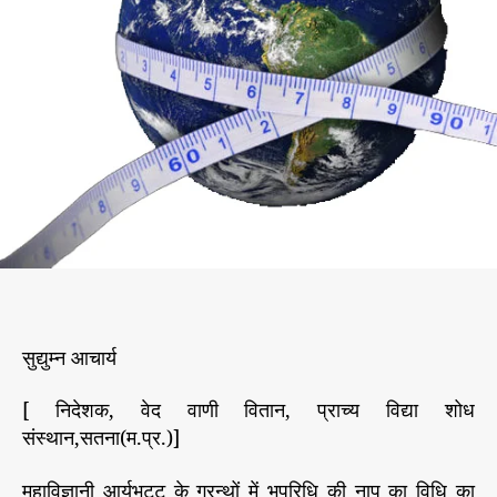
छ
r
इ
स
प्र
का
र
ना
पा
था
पृ
थ्वी
की
प
रि
सुद्युम्न आचार्य
धि
को
[ निदेशक, वेद वाणी वितान, प्राच्य विद्या शोध
संस्थान,सतना(म.प्र.)]
महाविज्ञानी आर्यभट्ट के ग्रन्थों में भूपरिधि की नाप का विधि का