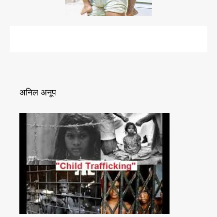
र
त
स्क
री
का
धं
धा
अनिल अनूप