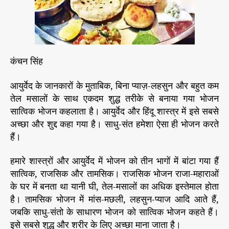
भो
h
e
ज
o
न
r
को
ती
कंचन सिंह
न
भा
आयुर्वेद के जानकारों के मुताबिक, बिना प्याज़-लहसुन और बहुत कम
गों
तेल मसालों के साथ एकदम शुद्ध तरीके से बनाया गया भोजन
में
सात्विक भोजन कहलाता है। आयुर्वेद और हिंदू शास्त्र में इसे सबसे
बां
टा
अच्छा और शुद्द कहा गया है। साधु-संत हमेशा ऐसा ही भोजन करते
ग
हैं।
या
हैं
हमारे शास्त्रों और आयुर्वेद में भोजन को तीन भागों में बांटा गया हैं
सा
सात्विक, राजसिक और तामसिक। राजसिक भोजन राजा-महाराओं
त्वि
के घर में बनता था यानी घी, तेल-मसालों का अधिक इस्तेमाल होता
क
है। तामसिक भोजन में मांस-मछली, लहसुन-प्याज आदि आते हैं,
,
जबकि साधु-संतो के साधारण भोजन को सात्विक भोजन कहते हैं।
रा
इसे सबसे शुद्ध और शरीर के लिए अच्छा माना जाता है।
ज