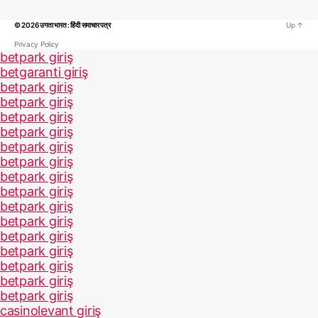
© 2026
उगता भारत : हिंदी समाचार पत्र
Up
↑
Privacy Policy
betpark giriş
betgaranti giriş
betpark giriş
betpark giriş
betpark giriş
betpark giriş
betpark giriş
betpark giriş
betpark giriş
betpark giriş
betpark giriş
betpark giriş
betpark giriş
betpark giriş
betpark giriş
betpark giriş
betpark giriş
casinolevant giriş