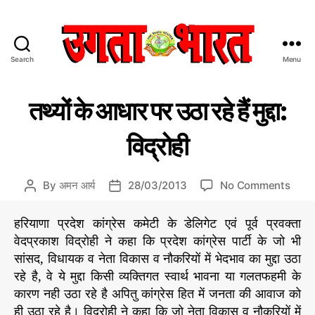
Search
Menu
उ
ग
C
रा
ता
तथ्यों के आधार पर उठा रहे हैं मुद्दा:
ज
a
भा
नी
t
र
ति
विद्रोही
e
त
g
:
o
हिं
o
By
अमन आर्य
28/03/2013
No Comments
P
P
r
दी
n
o
o
i
स
त
s
s
हरियाणा प्रदेश कांग्रेस कमेटी के डेलिगेट एवं पूर्व प्रवक्ता
e
मा
थ्यों
t
t
s
वेदप्रकाश विद्रोही ने कहा कि प्रदेश कांग्रेस पार्टी के जो भी
चा
के
a
d
र
सांसद, विधायक व नेता विकास व नौकरियों में भेदभाव का मुद्दा उठा
आ
u
a
प
रहे है, वे ये मुद्दा किसी व्यक्तिगत स्वार्थ भावना या गलतफहमी के
धा
t
t
त्र
कारण नही उठा रहे है अपितु कांग्रेस हित में जनता की आवाज को
र
h
e
प
ही उठा रहे है। विद्रोही ने कहा कि जो नेता विकास व नौकरियों में
o