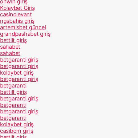
onwin giriş
Kolaybet Giriş
casinolevant
ngsbahis giriş
artemisbet güncel
grandpashabet giriş
bettilt giriş
sahabet
sahabet
betgaranti giriş
betgaranti giriş
kolaybet giriş
betgaranti giriş
betgaranti
bettilt giriş
betgaranti giriş
betgaranti
betgaranti giriş
betgaranti
kolaybet giriş
casibom giriş
bettilt giriş