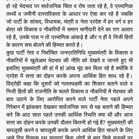
र
r
हो रहे भेदभाव पर सार्वजनिक चिंता व रोष जता रहे है, वे प्रमाणिक
उ
तथ्यों व जमीनी वास्तविकता के आधार पर ऐसा कर रहे है जबकि
ठा
जो पार्टी के सांसद, विधायक, मंत्री व नेता प्रदेश में हर वर्ग व हर
र
क्षेत्र को विकास व नौकरियों में समान भागीदारी देने का राग अलाप
हे
रहे है, उनके पास न तो प्रमाणिक आंकड़े है और न ही वे निजी हितों
हैं
के कारण सच बोलने की हिम्मत करते है।
मु
कुछ पार्टी नेता व निर्वाचित जनप्रतिनिधि मुख्यमंत्री के विकास व
द्दा
:
नौकरियों में खुलेआम भेदभाव की नीति को देखते व जानते हुए भी
वि
इसलिए मुख्यमंत्री की हां में हां आंख मूंद कर मिला रहे है क्योंकि वे
द्रो
प्रदेश में सत्ता का दोहन करके अपना आर्थिक हित साध रहे है।
ही
विद्रोही कहा कि दूसरों को गलतफहमी का शिकार बताने वाले व
निजी हितों की राजनीति के चलते विकास व नौकरियों में भेदभाव की
बात उठाने के लिए आरोपित करने वाले पार्टी नेता पहले अपने
गिरेबान में झांककर देखकर सार्वजनिक रूप से यह बताने की हिम्मत
करे कि आठ साल पहले उनकी आर्थिक स्थिति क्या थी और आज
सत्ता का दोहन करके उनकी दौलत कितनी हो गई है? मुख्यमंत्री की
चापलूसी करने व चापलूसी करके अपने आर्थिक हित साधने के लिए
आये दिन विकास रथ यात्राएं बिना लोगों से बात किये सड़कों पर