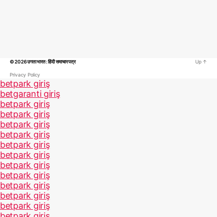
© 2026
उगता भारत : हिंदी समाचार पत्र
Up
↑
Privacy Policy
betpark giriş
betgaranti giriş
betpark giriş
betpark giriş
betpark giriş
betpark giriş
betpark giriş
betpark giriş
betpark giriş
betpark giriş
betpark giriş
betpark giriş
betpark giriş
betpark giriş