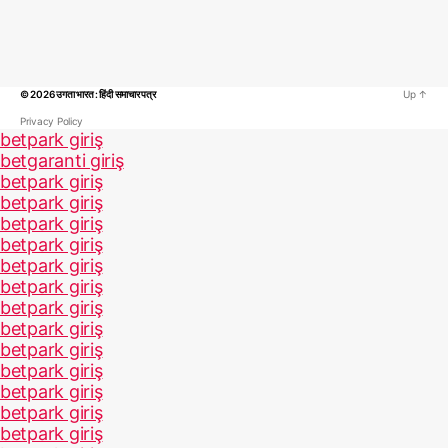
© 2026
उगता भारत : हिंदी समाचार पत्र
Up
↑
Privacy Policy
betpark giriş
betgaranti giriş
betpark giriş
betpark giriş
betpark giriş
betpark giriş
betpark giriş
betpark giriş
betpark giriş
betpark giriş
betpark giriş
betpark giriş
betpark giriş
betpark giriş
betpark giriş