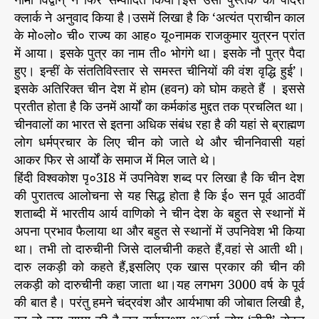
त्ति
r
क्लार्क ने अनुवाद किया है।उसमें लिखा है कि ‘अत्यंत प्राचीन काल
:
ची
के मो०लो० ची० राज्य का आह० यू०नामक राजकुमार युत्रन प्रांत
नि
में आया। इसके पुत्र का नाम ती० भोगंगे था। इसके नौ पुत्र पैदा
यों
हुए। इन्हीं के संततिविस्तार से समस्त चीनियों की वंश वृद्धि हुई’।
के
इसके अतिरिक्त चीन देश में होम (हवन) को घोम कहते हैं । इससे
बा
प्रतीत होता है कि उनमें आर्यों का कर्मकांड मुद्दत तक प्रचलित था।
रे
चीनवालों का भारत से इतना अधिक संबंध रहा है की यहां से ब्राह्मण
में
लोग धर्मप्रचार के लिए चीन को जाते थे और चीननिवासी यहां
कु
छ
आकर फिर से आर्यों के समाज में मिल जाते थे।
वि
हिंदी विश्वकोश पृ०3I8 में उपनिवेश शब्द पर लिखा है कि चीन देश
शे
की पुरातत्व आलोचना से यह सिद्ध होता है कि ई० सन पूर्व आठवीं
ष
शताब्दी में भारतीय आर्य वाणिको ने चीन देश के बहुत से स्थानों में
जा
अपना प्रभाव फैलाया था और बहुत से स्थानों में उपनिवेश भी किया
न
था। तभी तो दारुचीनी जिसे दालचीनी कहते हैं,वहां से आती थी।
का
दारु लकड़ी को कहते हैं,इसलिए एक खास प्रकार की चीन की
री
लकड़ी को दारुचीनी कहा जाता था।यह लगभग 3000 वर्ष के पूर्व
की बात है। परंतु हमने चंद्रवंश और आर्यभाषा की जोबात लिखी है,