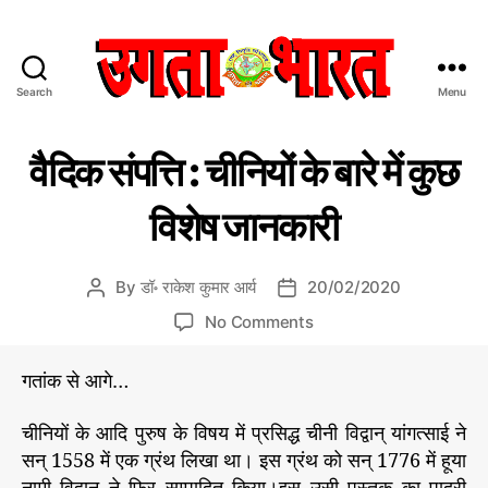
Search
Menu
उ
ग
C
इ
ता
वैदिक संपत्ति : चीनियों के बारे में कुछ
ति
a
भा
हा
t
र
स
विशेष जानकारी
e
त
के
प
g
:
न्नों
o
हिं
से
By
डॉ॰ राकेश कुमार आर्य
20/02/2020
P
P
r
दी
o
o
o
i
No Comments
स
s
s
n
e
मा
t
t
वै
s
चा
गतांक से आगे…
a
d
दि
र
u
a
क
प
चीनियों के आदि पुरुष के विषय में प्रसिद्ध चीनी विद्वान् यांगत्साई ने
t
t
सं
त्र
h
e
सन् 1558 में एक ग्रंथ लिखा था। इस ग्रंथ को सन् 1776 में हूया
प
o
नामी विद्वान् ने फिर सम्पादित किया।इस उसी पुस्तक का पादरी