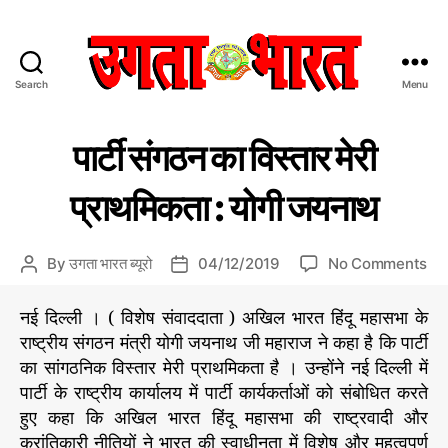
Search
Menu
उ
ग
C
उ
ता
पार्टी संगठन का विस्तार मेरी
ग
a
भा
ता
t
र
भा
प्राथमिकता : योगी जयनाथ
e
त
र
त
g
:
न्यू
o
हिं
ज़
o
By
उगता भारत ब्यूरो
04/12/2019
No Comments
P
P
r
दी
n
o
o
i
स
पा
s
s
नई दिल्ली । ( विशेष संवाददाता ) अखिल भारत हिंदू महासभा के
e
मा
र्टी
t
t
s
राष्ट्रीय संगठन मंत्री योगी जयनाथ जी महाराज ने कहा है कि पार्टी
चा
सं
a
d
र
का सांगठनिक विस्तार मेरी प्राथमिकता है । उन्होंने नई दिल्ली में
ग
u
a
प
पार्टी के राष्ट्रीय कार्यालय में पार्टी कार्यकर्ताओं को संबोधित करते
ठ
t
t
त्र
हुए कहा कि अखिल भारत हिंदू महासभा की राष्ट्रवादी और
न
h
e
का
क्रांतिकारी नीतियों ने भारत की स्वाधीनता में विशेष और महत्वपूर्ण
o