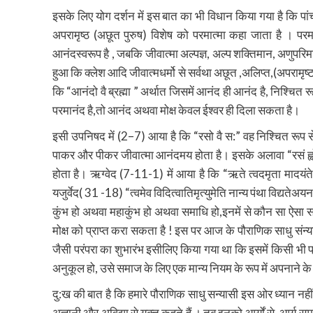
इसके लिए योग दर्शन में इस बात का भी विधान किया गया है कि पांच
अपरामृष्ठ (अछूत पुरुष) विशेष को परमात्मा कहा जाता है । परमात्म
आनंदस्वरूप है , जबकि जीवात्मा अल्पज्ञ, अल्प शक्तिमान, अणुपरिमाण,म
हुआ कि क्लेश आदि जीवात्मधर्मो से सर्वथा अछूत ,अलिप्त,(अपरामृष्ट)
कि “आनंदो वै ब्रह्मा ” अर्थात जिसमें आनंद ही आनंद है, निश्चित र
परमानंद है,तो आनंद अथवा मोक्ष केवल ईश्वर ही दिला सकता है।
इसी उपनिषद में (2–7) आया है कि “रसो वै स:” वह निश्चित रूप से
पाकर और पीकर जीवात्मा आनंदमय होता है। इसके अलावा “रसं ह्वोवा
होता है। ऋग्वेद (7-11-1) में आया है कि “ऋते त्वदमृता मादयंते
यजुर्वेद( 31 -18) “त्वमेव विदित्वातिमृत्युमेति नान्य पंथा विद्यते
कुंभ हो अथवा महाकुंभ हो अथवा समाधि हो,इनमें से कौन सा ऐसा सा
मोक्ष को प्राप्त करा सकता है ! इस पर आज के पौराणिक साधु संन्य
जैसी परंपरा का शुभारंभ इसीलिए किया गया था कि इसमें किसी भी प
अनुकूल हो, उसे समाज के लिए एक मान्य नियम के रूप में अपनाने क
दु:ख की बात है कि हमारे पौराणिक साधु सन्यासी इस ओर ध्यान नही
अज्ञानी और अविद्या से युक्त कहते हैं । तब इनको आर्यों से, आर्य स