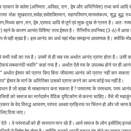
 प्रकार के क्लेश (अस्मिता ,अविद्या, राग , द्वेष और अभिनिवेश) तथा कर्म आदि स
ा मोक्ष सुखदाता,सर्वज्ञ,सर्वशक्तिमान, महत्परिमाण,सत्यसंकल्प, शुद्ध बुद्ध तथ
िथ्या ज्ञान ,राग, द्वेष ,प्रमाद आदि से पूर्ण एवं सुख-दुख से ग्रस्त है। अतः स्पष्
 रहने के कारण अत्यंत विशिष्ट तत्व ईश्वर है। ‌ तैत्तिरीय उपनिषद (3-6) में आया ह
ूप से वही ब्रह्म है। इस आनंद का अर्थ यहां मोक्ष समझना आवश्यक है। क्योंकि मोक्
 सभी रसों का रस है। उसमें से ही सब रस अर्थात आनंद प्राप्त होता है। उसी क
यं लब्ध्वानंदी भवति” कहां गया है। अर्थात ऐसे रस के उपलब्ध होने पर ही आनं
” अर्थात ईश्वर को प्राप्त किए बिना जीवात्मा आनंद को प्राप्त नहीं कर सकता
अयनाय” ईश्वर के मार्ग के अतिरिक्त उसको प्राप्त करने का अन्य कोई पथ नहीं है।
धन है जो ब्रह्म से साक्षात्कार करा सकता है ? परमात्मा के परमधाम, परम आनंद
ासियों को समाज का मार्गदर्शन वैदिक दृष्टिकोण से करना चाहिए। वैसे भी महाकुं
्रकार के वेद विरुद्ध आचरण, परंपरा अथवा प्रक्रिया पर चिंतन हो और जो सत्य क
े लिए दिया जाए।
ं देते । वे परंपराओं को ही सनातन मान रहे हैं। आर्य समाज के लोग इसीलिए इनक
माजियों से विशेष द्वेष होता है। क्योंकि इनको अपनी दुकान बंद होने का खतरा उत्पन्