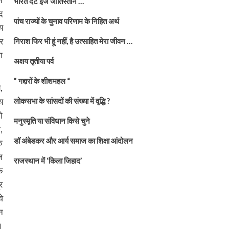
भारत दैट इज जातिस्तान …
द
पांच राज्यों के चुनाव परिणाम के निहित अर्थ
य
र
निराश फिर भी हूं नहीं, है उत्साहित मेरा जीवन …
ा
अक्षय तृतीया पर्व
” गद्दारों के शीशमहल “
,
य
लोकसभा के सांसदों की संख्या में वृद्धि ?
ो
मनुस्मृति या संविधान किसे चुने
,
डॉ अंबेडकर और आर्य समाज का शिक्षा आंदोलन
क
ज
राजस्थान में ‘किला जिहाद’
े
र
े
न
।