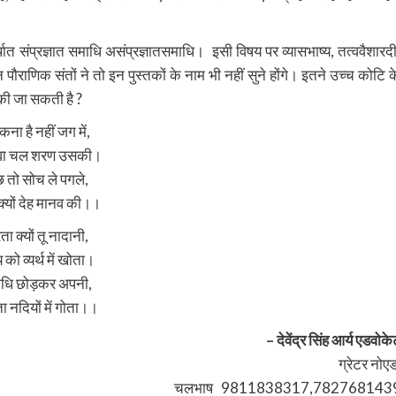
त संप्रज्ञात समाधि असंप्रज्ञातसमाधि। ‌ इसी विषय पर व्यासभाष्य, तत्ववैशारदी
पौराणिक संतों ने तो इन पुस्तकों के नाम भी नहीं सुने होंगे। इतने उच्च कोटि क
ा की जा सकती है ?
ना है नहीं जग में,
नवा चल शरण उसकी।
 तो सोच ले पगले,
क्यों देह मानव की।।
ा क्यों तू नादानी,
को व्यर्थ में खोता।
धि छोड़कर अपनी,
ा नदियों में गोता।।
– देवेंद्र सिंह आर्य एडवोक
ग्रेटर नोएड
‌चलभाष ‌‌ ‌ 9811838317,782768143