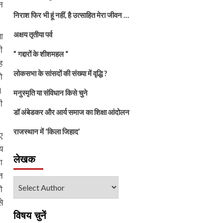
न
निराश फिर भी हूं नहीं, है उत्साहित मेरा जीवन …
अक्षय तृतीया पर्व
ा
ी
” गद्दारों के शीशमहल “
ह
लोकसभा के सांसदों की संख्या में वृद्धि ?
को
।
मनुस्मृति या संविधान किसे चुने
ी
डॉ अंबेडकर और आर्य समाज का शिक्षा आंदोलन
राजस्थान में ‘किला जिहाद’
ए
य
लेखक
ा
त
ो
े
विषय चुनें