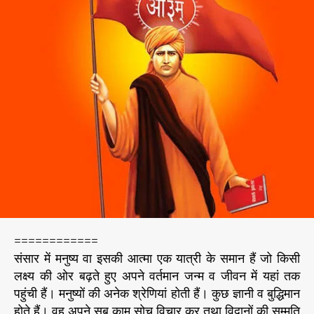
“
h
e
अ
o
प
r
नी
जी
व
न
या
त्रा
को
इ
स
के
ल
क्ष्य
प
============
र
संसार में मनुष्य वा इसकी आत्मा एक यात्री के समान हैं जो किसी
प
लक्ष्य की ओर बढ़ते हुए अपने वर्तमान जन्म व जीवन में यहां तक
हुं
पहुंची हैं। मनुष्यों की अनेक श्रेणियां होती हैं। कुछ ज्ञानी व बुद्धिमान
चा
होते हैं। वह अपने सब काम सोच विचार कर तथा विद्वानों की सम्मति
ने