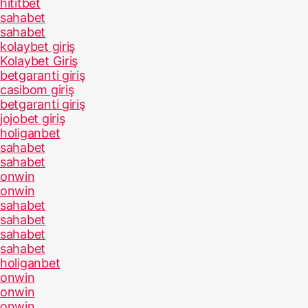
hititbet
sahabet
sahabet
kolaybet giriş
Kolaybet Giriş
betgaranti giriş
casibom giriş
betgaranti giriş
jojobet giriş
holiganbet
sahabet
sahabet
onwin
onwin
sahabet
sahabet
sahabet
sahabet
holiganbet
onwin
onwin
onwin