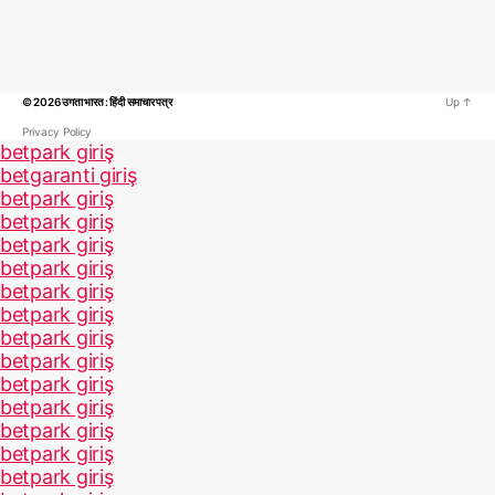
© 2026
उगता भारत : हिंदी समाचार पत्र
Up
↑
Privacy Policy
betpark giriş
betgaranti giriş
betpark giriş
betpark giriş
betpark giriş
betpark giriş
betpark giriş
betpark giriş
betpark giriş
betpark giriş
betpark giriş
betpark giriş
betpark giriş
betpark giriş
betpark giriş