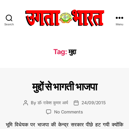
Search
Menu
उ
ग
ता
भा
Tag:
मुद्दा
र
त
:
हिं
दी
C
डॉ
मुद्दों से भागती भाजपा
स
रा
a
के
मा
t
श
चा
e
कु
By
डॉ॰ राकेश कुमार आर्य
24/09/2015
P
P
र
मा
g
o
o
प
र
o
No Comments
o
s
s
आ
त्र
n
r
र्य
t
t
भूमि विधेयक पर भाजपा की केन्द्र सरकार पीछे हट गयी क्योंकि
मु
की
i
a
d