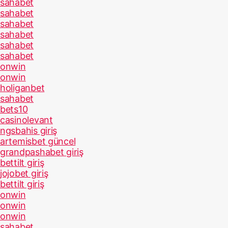
sahabet
sahabet
sahabet
sahabet
sahabet
sahabet
onwin
onwin
holiganbet
sahabet
bets10
casinolevant
ngsbahis giriş
artemisbet güncel
grandpashabet giriş
bettilt giriş
jojobet giriş
bettilt giriş
onwin
onwin
onwin
sahabet