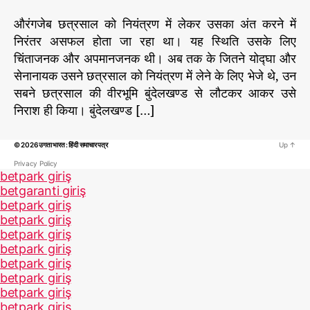
s
s
म
n
e
हा
न
t
t
औरंगजेब छत्रसाल को नियंत्रण में लेकर उसका अंत करने में
अं
s
स
ही
a
d
त
निरंतर असफल होता जा रहा था। यह स्थिति उसके लिए
र
में
u
a
हा
में
मह
चिंताजनक और अपमानजनक थी। अब तक के जितने योद्घा और
t
t
औ
त्व
सेनानायक उसने छत्रसाल को नियंत्रण में लेने के लिए भेजे थे, उन
h
e
रं
,
सबने छत्रसाल की वीरभूमि बुंदेलखण्ड से लौटकर आकर उसे
o
ग
औ
निराश ही किया। बुंदेलखण्ड […]
r
जे
रंग
ब
जे
T
ने
© 2026
उगता भारत : हिंदी समाचार पत्र
Up
↑
ब,
a
छ
छ
Privacy Policy
g
betpark giriş
त्र
त्र
s
betgaranti giriş
सा
सा
betpark giriş
ल
ल
betpark giriş
को
औ
betpark giriş
‘
र
betpark giriş
रा
छ
betpark giriş
जा
त्र
betpark giriş
’
प
betpark giriş
मा
ति,
betpark giriş