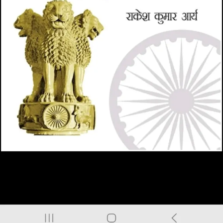
भा
ग
–
1
‘
व
ह
थ
मे
न
हीं
ह
म
थ
के
न
हीं
‘