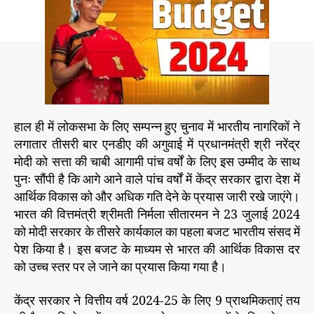
a
d
द्र
u
a
स
t
t
र
h
e
का
o
र
r
द्वा
रा
ब
हाल ही में लोकसभा के लिए सम्पन्न हुए चुनाव में भारतीय नागरिकों ने
ज
लगातार तीसरी बार एनडीए की अगुवाई में प्रधानमंत्री श्री नरेंद्र
ट
मोदी को सत्ता की चाबी आगामी पांच वर्षों के लिए इस उम्मीद के साथ
के
पुनः सौंपी है कि आगे आने वाले पांच वर्षों में केंद्र सरकार द्वारा देश में
मा
ध्य
आर्थिक विकास को और अधिक गति देने के प्रयास जारी रखे जाएंगे।
म
भारत की वित्तमंत्री श्रीमती निर्मला सीतारमन ने 23 जुलाई 2024
से
को मोदी सरकार के तीसरे कार्यकाल का पहला बजट भारतीय संसद में
भा
पेश किया है। इस बजट के माध्यम से भारत की आर्थिक विकास दर
र
को उच्च स्तर पर ले जाने का प्रयास किया गया है।
त
में
केंद्र सरकार ने वित्तीय वर्ष 2024-25 के लिए 9 प्राथमिकताएं तय
रो