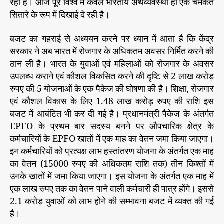
रही है। आज पूरे विश्व में केवल भारतीय अर्थव्यवस्था ही एक चमकते
वि
सितारे के रूप में दिखाई दे रही है।
का
स
बजट का गहराई से अध्ययन करने पर ध्यान में आता है कि केंद्र
को
सरकार ने अब भारत में रोजगार के अधिकतम अवसर निर्मित करने की
ग
ठान ली है। भारत के युवाओं एवं महिलाओं को रोजगार के अवसर
ति
दे
उपलब्ध कराने एवं कौशल विकसित करने की दृष्टि से 2 लाख करोड़
ने
रुपए की 5 योजनाओं के एक पैकेज की घोषणा की है। शिक्षा, रोजगार
का
एवं कौशल विकास के लिए 1.48 लाख करोड़ रुपए की राशि इस
प्र
बजट में आबंटित भी कर दी गई है। प्रधानमंत्री पैकेज के अंतर्गत
या
EPFO के प्रथम बार सदस्य बनने पर औपचारिक क्षेत्र के
स
कर्मचारियों के EPFO खातों में एक माह का वेतन जमा किया जाएगा।
कि
इन कर्मचारियों को प्रत्यक्ष लाभ हस्तांतरण योजना के अंतर्गत एक माह
या
का वेतन (15000 रुपए की अधिकतम राशि तक) तीन किश्तों में
ग
या
उनके खातों में जमा किया जाएगा। इस योजना के अंतर्गत एक माह में
है
एक लाख रुपए तक का वेतन पाने वाली कर्मचारी ही पात्र होंगे। इससे
2.1 करोड़ युवाओं को लाभ होने की सम्भावना बजट में व्यक्त की गई
है।