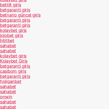
bettilt giriş
betgaranti giriş
betnano güncel giriş
betgaranti giriş
betgaranti giriş
kolaybet giriş
jojobet giriş
hititbet
sahabet
sahabet
kolaybet giriş
Kolaybet Giriş
betgaranti giriş
casibom giriş
betgaranti giriş
holiganbet
sahabet
sahabet
onwin
sahabet
sahabet