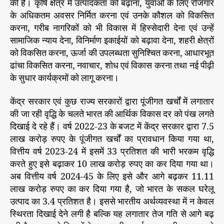
की है। कृषि क्षेत्र में उत्पादकता को बढ़ाना, युवाओं के लिए रोजगार
ज
गा
के अधिकतम अवसर निर्मित करना एवं उनके कौशल को विकसित
र
करना, गरीब नागरिकों को भी विकास में हिस्सेदारी देना एवं उन्हें
के
सामाजिक न्याय देना, विनिर्माण इकाईयों को बढ़ावा देना, शहरी क्षेत्रों
न
को विकसित करना, ऊर्जा की उपलब्धता सुनिश्चित करना, आधारभूत
ए
ढांचा विकसित करना, नवाचार, शोध एवं विकास करना तथा नई पीढ़ी
अ
के सुधार कार्यक्रमों को लागू करना।
व
स
केंद्र सरकार एवं कुछ राज्य सरकारों द्वारा पूंजीगत खर्चों में लगातार
र
नि
की जा रही वृद्धि के चलते भारत की आर्थिक विकास दर को पंख लगते
र्मि
दिखाई दे रहे हैं। वर्ष 2022-23 के बजट में केंद्र सरकार द्वारा 7.5
त
लाख करोड़ रुपए के पूंजीगत खर्चों का प्रावधान किया गया था,
क
वित्तीय वर्ष 2023-24 में इसमें 33 प्रतिशत की भारी भरकम वृद्धि
र
करते हुए इसे बढ़ाकर 10 लाख करोड़ रुपए का कर दिया गया था।
ने
अब वित्तीय वर्ष 2024-45 के लिए इसे और आगे बढ़कर 11.11
ए
लाख करोड़ रुपए का कर दिया गया है, जो भारत के सकल घरेलू
वं
आ
उत्पाद का 3.4 प्रतिशत है। इससे भारतीय अर्थव्यवस्था में न केवल
र्थि
स्थिरता दिखाई देने लगी है बल्कि यह लगातार तेज गति से आगे बढ़
क