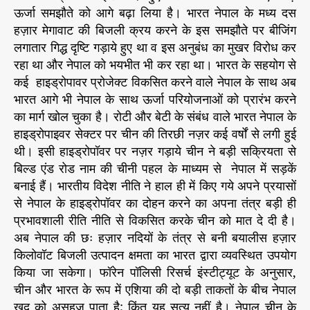
म
ऊर्जा समझौते को आगे बढ़ा लिया है। भारत नेपाल के मध्य दस
की
हज़ार मेगावाट की बिजली क्रय करने के इस समझौते पर बीजिंग
ब
लगातार गिद्ध दृष्टि गड़ाये हुए था व इस अनुबंध का मुखर विरोध कर
ड़ी
रहा था और नेपाल को भयभीत भी कर रहा था। भारत के सहयोग से
ब
कई हाइड्रोपावर प्रोजेक्ट विकसित करने वाले नेपाल के साथ अब
ड़ी
भारत आगे भी नेपाल के साथ ऊर्जा परियोजनाओं को प्रारंभ करने
च
का मार्ग खोल चुका है। रोटी और बेटी के संबंध वाले भारत नेपाल के
ट्टा
नें
हाइड्रोपाइवर सेक्टर पर चीन की तिरछी नज़र कई वर्षों से लगी हुई
जि
थी। इसी हाइड्रोपॉवर पर नज़र गड़ाये चीन ने बड़ी सक्रियता से
स
बिल्ड एंड रोड नाम की चीनी पहल के माध्यम से नेपाल में सड़कें
से
बनाई हैं। भारतीय विदेश नीति ने हाल ही में किए गये अपने प्रयासों
ब
से नेपाल के हाइड्रोपॉवर का दोहन करने का अपना तंत्र बड़ी ही
नी
प्रभावशाली रीति नीति से विकसित करके चीन को मात दे दी है।
है
अब नेपाल की छः हज़ार नदियों के तंत्र से बनी बयालीस हज़ार
रा
किलोवॉट बिजली उत्पादन क्षमता का भारत द्वारा व्यवस्थित उपयोग
म
जी
किया जा सकेगा। फॉरेन पॉलिसी रिसर्च इंस्टीट्यूट के अनुसार,
की
चीन और भारत के रूप में एशिया की दो बड़ी ताकतों के बीच नेपाल
मू
खुद को असहज पाता है; किंतु यह सत्य नहीं है। नेपाल चीन के