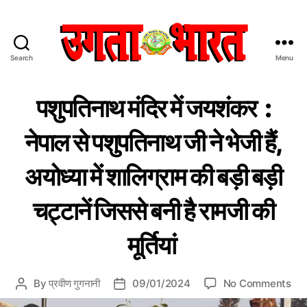
Search
Menu
उ
ग
C
दे
ता
पशुपतिनाथ मंदिर में जयशंकर :
श
a
भा
वि
t
र
दे
नेपाल से पशुपतिनाथ जी ने भेजी हैं,
e
त
श
g
:
म
अयोध्या में शालिग्राम की बड़ी बड़ी
ह
o
हिं
त्व
r
दी
पू
i
चट्टानें जिससे बनी है रामजी की
स
र्ण
e
ले
मा
ख
s
चा
मूर्तियां
र
प
त्र
o
By
प्रवीण गुगनानी
09/01/2024
No Comments
P
P
n
o
o