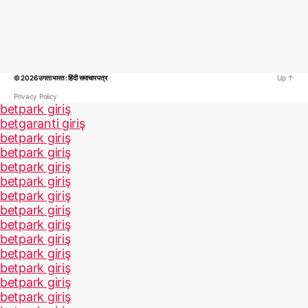
© 2026
उगता भारत : हिंदी समाचार पत्र
Up
↑
Privacy Policy
betpark giriş
betgaranti giriş
betpark giriş
betpark giriş
betpark giriş
betpark giriş
betpark giriş
betpark giriş
betpark giriş
betpark giriş
betpark giriş
betpark giriş
betpark giriş
betpark giriş