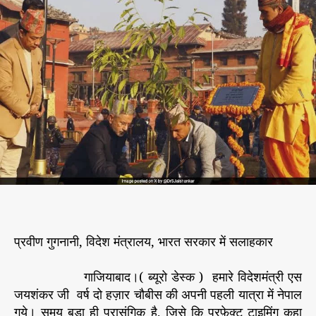
प
s
s
शु
t
t
प
a
d
ति
u
a
ना
t
t
थ
h
e
मं
o
दि
r
र
में
ज
य
शं
क
र
प्रवीण गुगनानी, विदेश मंत्रालय, भारत सरकार में सलाहकार
:
गाजियाबाद।( ब्यूरो डेस्क ) हमारे विदेशमंत्री एस
ने
जयशंकर जी वर्ष दो हज़ार चौबीस की अपनी पहली यात्रा में नेपाल
पा
गये। समय बड़ा ही प्रासंगिक है, जिसे कि परफ़ेक्ट टाइमिंग कहा