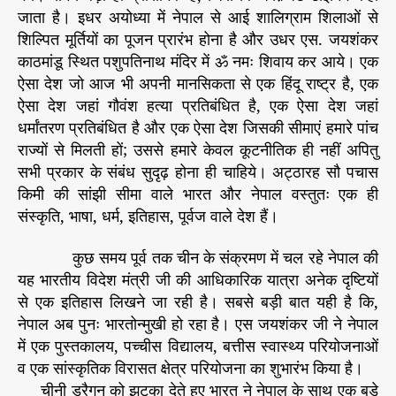
ल
जाता है। इधर अयोध्या में नेपाल से आई शालिग्राम शिलाओं से
से
शिल्पित मूर्तियों का पूजन प्रारंभ होना है और उधर एस. जयशंकर
प
काठमांडू स्थित पशुपतिनाथ मंदिर में ॐ नमः शिवाय कर आये। एक
शु
प
ऐसा देश जो आज भी अपनी मानसिकता से एक हिंदू राष्ट्र है, एक
ति
ऐसा देश जहां गौवंश हत्या प्रतिबंधित है, एक ऐसा देश जहां
ना
धर्मांतरण प्रतिबंधित है और एक ऐसा देश जिसकी सीमाएं हमारे पांच
थ
राज्यों से मिलती हों; उससे हमारे केवल कूटनीतिक ही नहीं अपितु
जी
सभी प्रकार के संबंध सुदृढ़ होना ही चाहिये। अट्ठारह सौ पचास
ने
किमी की सांझी सीमा वाले भारत और नेपाल वस्तुतः एक ही
भे
संस्कृति, भाषा, धर्म, इतिहास, पूर्वज वाले देश हैं।
जी
हैं
,
कुछ समय पूर्व तक चीन के संक्रमण में चल रहे नेपाल की
अ
यह भारतीय विदेश मंत्री जी की आधिकारिक यात्रा अनेक दृष्टियों
यो
से एक इतिहास लिखने जा रही है। सबसे बड़ी बात यही है कि,
ध्या
नेपाल अब पुनः भारतोन्मुखी हो रहा है। एस जयशंकर जी ने नेपाल
में
में एक पुस्तकालय, पच्चीस विद्यालय, बत्तीस स्वास्थ्य परियोजनाओं
शा
व एक सांस्कृतिक विरासत क्षेत्र परियोजना का शुभारंभ किया है।
लि
चीनी ड्रैगन को झटका देते हुए भारत ने नेपाल के साथ एक बड़े
ग्रा