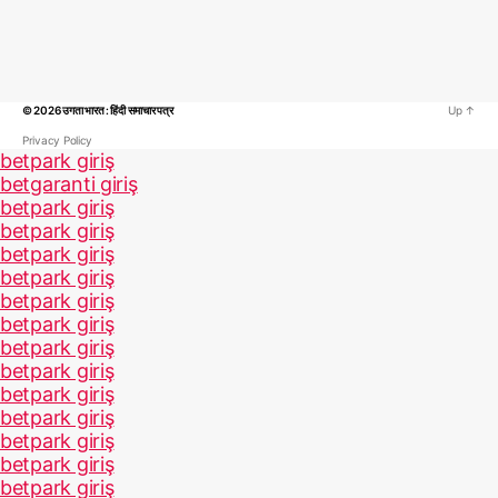
© 2026
उगता भारत : हिंदी समाचार पत्र
Up
↑
Privacy Policy
betpark giriş
betgaranti giriş
betpark giriş
betpark giriş
betpark giriş
betpark giriş
betpark giriş
betpark giriş
betpark giriş
betpark giriş
betpark giriş
betpark giriş
betpark giriş
betpark giriş
betpark giriş