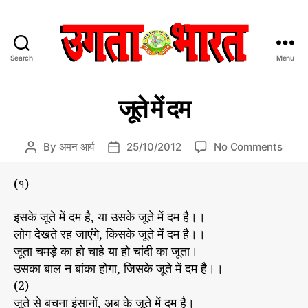
Search
Menu
उ
ग
C
रा
ता
जूते में दम
ज
a
भा
नी
t
र
ति
e
त
o
By
अमन आर्य
25/10/2012
No Comments
P
P
g
:
n
o
o
o
हिं
जू
s
s
(१)
r
दी
ते
t
t
i
स
में
a
d
इसके जूते में दम है, या उसके जूते में दम है।।
e
मा
द
u
a
लोग देखते रह जाएंगे, किसके जूते में दम है।।
s
चा
म
t
t
जूता चमड़े का हो चाहे या हो चांदी का जूता।
र
h
e
प
उसका बाल न बांका होगा, जिसके जूते में दम है।।
o
त्र
(2)
r
जूते से बचना इंसानों, अब के जूते में दम है।