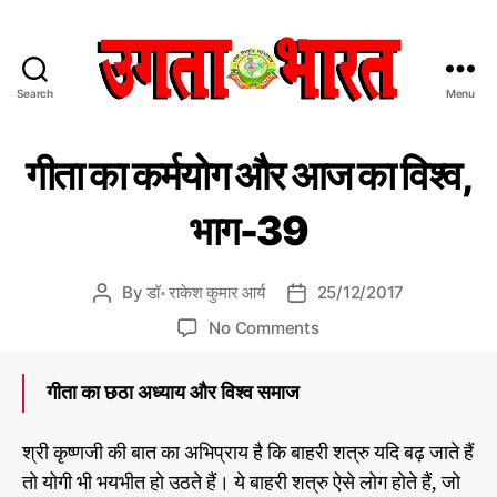
Search
Menu
उ
ग
C
गी
ता
गीता का कर्मयोग और आज का विश्व,
ता
a
भा
का
t
र
क
भाग-39
e
त
र्म
यो
g
:
ग
o
हिं
औ
By
डॉ॰ राकेश कुमार आर्य
25/12/2017
P
P
r
दी
र
o
o
o
आ
i
No Comments
स
s
s
ज
n
e
मा
का
t
t
गी
s
चा
वि
गीता का छठा अध्याय और विश्व समाज
a
d
ता
श्व
र
u
a
का
प
डॉ
t
t
रा
क
श्री कृष्णजी की बात का अभिप्राय है कि बाहरी शत्रु यदि बढ़ जाते हैं
त्र
h
e
के
र्म
तो योगी भी भयभीत हो उठते हैं। ये बाहरी शत्रु ऐसे लोग होते हैं, जो
श
o