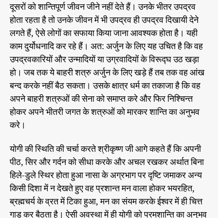
यो
कु
दूसरों को शान्तिपूर्ण जीवन जीने नहीं देते हैं। उनके भीतर उपद्रव
r
ग
मा
होता रहता है तो उनके जीवन में भी उपद्रव ही उपद्रव दिखायी देने
र
औ
आ
लगते हैं, ऐसे लोगों का सफाया किया जाना आवश्यक होता है। यही
र
र्य
आ
की
काम दुर्योधनादि कर रहे हैं। अत: अर्जुन के लिए यह उचित है कि वह
ले
ज
उपद्रवकारियों और उन्मादियों या उग्रवादियों के विरूद्घ उठ खड़ा
ख
का
नी
हो। जब तक ये बाहरी शत्रु अर्जुन के लिए खड़े हैं तब तक वह आंख
वि
से
बन्द करके नहीं बैठ सकता। उसके क्षात्र धर्म का तकाजा है कि वह
श्व
,
अपने बाहरी शत्रुओं की सेना को समाप्त करे और फिर निश्चिन्त
भा
होकर अपने भीतरी जगत के शत्रुओं को मारकर शान्ति का अनुभव
ग
करे।
-
3
योगी की स्थिति की चर्चा करते श्रीकृष्ण जी आगे कहते हैं कि अपनी
9
पीठ, सिर और गर्दन को सीधा करके और अचल रखकर अर्थात बिना
हिले-डुले स्थिर होता हुआ नासा के अग्रभाग पर दृष्टि जमाकर अन्य
किसी दिशा में न देखते हुए वह प्रशान्त मन वाला होकर भयरहित,
ब्रह्मचर्य के व्रत में टिका हुआ, मन का संयम करके ईश्वर में ही चित्त
गाड़ कर बैठता है। ऐसी अवस्था में ही योगी को परमशान्ति का अनुभव