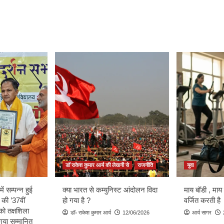
डॉ राकेश कुमार आर्य की लेखनी से
राजनीति
युवा
ें सम्पन्न हुई
क्या भारत से कम्युनिस्ट आंदोलन विदा
माय बॉडी , माय
 की ’37वीं
हो गया है ?
वर्जित करती है
को तक्षशिला
डॉ॰ राकेश कुमार आर्य
12/06/2026
आर्य सागर
ा गया सम्मानित