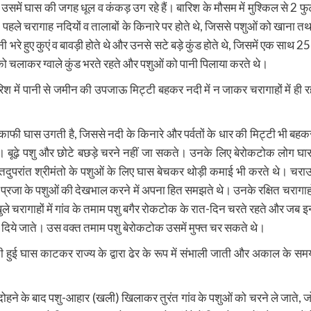
उसमें घास की जगह धूल व कंकड़ उग रहे हैं। बारिश के मौसम में मुश्किल से 2 फु
। पहले चरागाह नदियों व तालाबों के किनारे पर होते थे, जिससे पशुओं को खाना तथ
भरे हुए कुएं व बावड़ी होते थे और उनसे सटे बड़े कुंड होते थे, जिसमें एक साथ 25
को चलाकर ग्वाले कुंड भरते रहते और पशुओं को पानी पिलाया करते थे।
रिश में पानी से जमीन की उपजाऊ मिट्टी बहकर नदी में न जाकर चरागाहों में ही र
 काफी घास उगती है, जिससे नदी के किनारे और पर्वतों के धार की मिट्टी भी बहक
ी। बूढ़े पशु और छोटे बछड़े चरने नहीं जा सकते। उनके लिए बेरोकटोक लोग घा
 तदुपरांत श्रीमंतो के पशुओं के लिए घास बेचकर थोड़ी कमाई भी करते थे। चरा
नी प्रजा के पशुओं की देखभाल करने में अपना हित समझते थे। उनके रक्षित चरागाहो
ुले चरागाहों में गांव के तमाम पशु बगैर रोकटोक के रात-दिन चरते रहते और जब इ
खोल दिये जाते। उस वक्त तमाम पशु बेरोकटोक उसमें मुफ्त चर सकते थे।
हुई घास काटकर राज्य के द्वारा ढेर के रूप में संभाली जाती और अकाल के सम
ध दोहने के बाद पशु-आहार (खली) खिलाकर तुरंत गांव के पशुओं को चरने ले जाते, ज