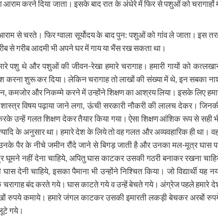
ाम करने दिया जाता। इसके बाद रात के अंधेरे में फिर से पशुओं को चरागाहों मे
आराम से चरते। फिर ग्वाला सूर्योदय के बाद पुन: पशुओं को गांव ले जाता। इस तर
रीब से गरीब आदमी भी अपने घर में गाय या भैंस रख सकता था।
हमारे पशु थे और पशुओं की जीवन-रेखा हमारे चरागाह। हमारी गायों को कत्लखान
 नाश करना शुरू कर दिया। लेकिन चरागाह तो लाखों की संख्या में थे, इन सबका ना
ीरान, कमजोर और निकम्मे करने में उन्होंने शिक्षण का आश्रय लिया। इसके लिए हमार
पशु-शास्त्र विषय पढ़ाया जाने लगा, ऊंची सरकारी नौकरी की लालच देकर। जिनक
खिल करके उन्हें गलत शिक्षण देकर तैयार किया गया। ऐसा शिक्षण आंशिक रूप से सही भ
त्यादि के अनुसार था। हमारे देश के लिये तो वह गलत और अव्यवहारिक ही था। वहा
पर उनके पैर के नीचे जमीन रौंदे जाने से बिगड़ जाती है और उनका मल-मूत्र घास प
तंत्र घूमने नहीं देना चाहिये, अपितु घास काटकर उसकी गठरी बनाकर रखना चाहिय
ास देनी चाहिये, इसका पैमाना भी उन्होंने निश्चित किया। जो विद्यार्थी यह नय
 चरागाह बंद करते गये। घास काटते गये व उन्हें बेचते गये। अंग्रेज पहले हमारे दे
लाखों रुपये कमाये। हमारे जंगल काटकर उसकी इमारती लकड़ी बेचकर अरबों रुपय
ूटे गये।