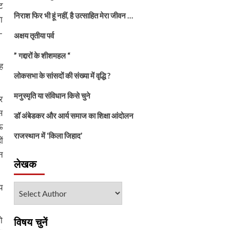
ट
निराश फिर भी हूं नहीं, है उत्साहित मेरा जीवन …
ा
-
अक्षय तृतीया पर्व
” गद्दारों के शीशमहल “
ह
लोकसभा के सांसदों की संख्या में वृद्धि ?
मनुस्मृति या संविधान किसे चुने
र
स
डॉ अंबेडकर और आर्य समाज का शिक्षा आंदोलन
ऊ
राजस्थान में ‘किला जिहाद’
ं
न
लेखक
य
ो
विषय चुनें