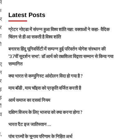
ं
े
Latest Posts
र
र
ग्रेटर नोएडा में संपन्न हुआ विश्व शांति यज्ञ: वक्ताओं ने कहा- वैदिक
ा
चिंतन से ही आ सकती है विश्व शांति
ो
बनारस हिंदू यूनिवर्सिटी में सम्पन्न हुई परिवर्तन योगेश संस्थान की
’37वीं सुदर्शन सभा’: डॉ आर्य को तक्षशिला विद्वत्ता सम्मान से किया गया
ए
सम्मानित
न
क्या भारत से कम्युनिस्ट आंदोलन विदा हो गया है ?
र
माय बॉडी , माय चॉइस को प्रकृति वर्जित करती है
़
़
आर्य समाज का दसवां नियम
ं
दक्षिण विजय के लिए भाजपा को क्या करना होगा ?
व
भारत दैट इज जातिस्तान …
,
पांच राज्यों के चुनाव परिणाम के निहित अर्थ