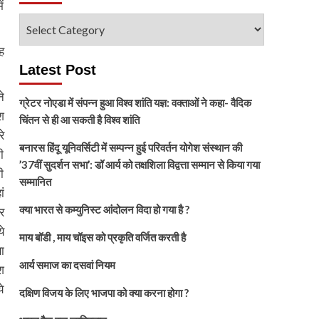
ं
विषय
चुनें
ह
Latest Post
े
ग्रेटर नोएडा में संपन्न हुआ विश्व शांति यज्ञ: वक्ताओं ने कहा- वैदिक
श
चिंतन से ही आ सकती है विश्व शांति
े
बनारस हिंदू यूनिवर्सिटी में सम्पन्न हुई परिवर्तन योगेश संस्थान की
ी
’37वीं सुदर्शन सभा’: डॉ आर्य को तक्षशिला विद्वत्ता सम्मान से किया गया
ी
सम्मानित
ं
क्या भारत से कम्युनिस्ट आंदोलन विदा हो गया है ?
र
े
माय बॉडी , माय चॉइस को प्रकृति वर्जित करती है
ा
आर्य समाज का दसवां नियम
श
े
दक्षिण विजय के लिए भाजपा को क्या करना होगा ?