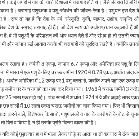
ह थे। कई जगहों में गांव की चारों दिशाओं में चरागाह होते थे। जैसे जेवरात तिजोरी मे
ा जा सकता है। चरागाह पशुरक्षक व पशु-संवर्धन की जीवन-रेखा है। पशुधन इस देश क
है। सच तो यह है कि देश के धर्म, संस्कृति, कृषि, व्यापार, उद्योग, समृध्दि औ
ा देश के समृध्द चरागाह ही हैं। जो देश स्वयं को उद्योगप्रधान कहलाते हैं औ
ा है, वे भी पशुओं के परिपालन की ओर ध्यान देते हैं और संभव हो तो उतनी ज्याद
 भी और जापान रूई आयात करके भी चरागाहों को सुरक्षित रखते हैं। क्योंकि उनक
 अलग रखता है। जर्मनी 8 एकड़, जापान 6.7 एकड़ और अमेरिका हर पशु के लि
ें भारत में एक पशु के लिए चराऊ जमीन 1920 में 0.78 एकड़ अर्थात अंदाज
ै। अर्थात अमेरिका में 12 एकड़ पर 1 पशु चरता है, जबकि अपने यहां एक एकड़ प
 एकड़ जमीन पर के चरागाहों का नाश कर दिया गया। 1968 में चराऊ जमीने 3 करोड
25 लाख एकड़ हो गई। पांच सालों में अर्थात 1974 में वे और अढ़ाई लाख एकड
 छह सालों में 10 लाख एकड़ चराऊ जमीनों का नाश किया गया। फिर भी किसानो
ादा करने वाले, विशेषकर किसानों, पशुपालकों व गांव के कारीगरों के वोट से चुना
विरोध किया है, न ही उसके प्रति चिन्ता व्यक्त की है।
दि कोई घुड़सवार हाथ में भाला लेकर घोड़े पर आता था तो वह घास में ढंक जाता