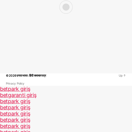
© 2026
उगता भारत : हिंदी समाचार पत्र
Up
↑
Privacy Policy
betpark giriş
betgaranti giriş
betpark giriş
betpark giriş
betpark giriş
betpark giriş
betpark giriş