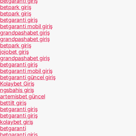
betgaranti giriş
betpark giriş
betpark giriş
betgaranti giriş
betgaranti mobil giriş
grandpashabet giriş
grandpashabet giriş
betpark giriş
jojobet giriş
grandpashabet giriş
betgaranti giriş
betgaranti mobil giriş
betgaranti güncel giriş
Kolaybet Giriş
ngsbahis giriş
artemisbet güncel
bettilt giriş
betgaranti giriş
betgaranti giriş
kolaybet giriş
betgaranti
betgaranti giriş