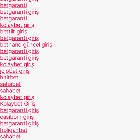
betgaranti
betgaranti giriş
betgaranti
kolaybet giriş
bettilt giriş
betgaranti giriş
betnano güncel giriş
betgaranti giriş
betgaranti giriş
kolaybet giriş
jojobet giriş
hititbet
sahabet
sahabet
kolaybet giriş
Kolaybet Giriş
betgaranti giriş
casibom giriş
betgaranti giriş
holiganbet
sahabet