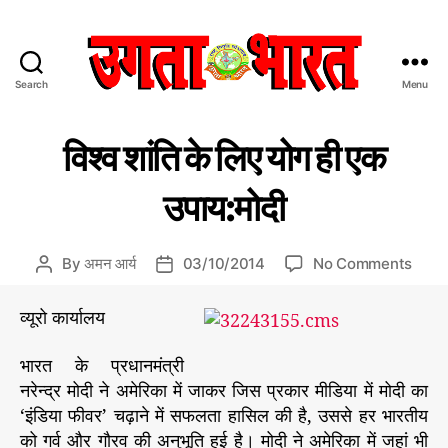
Search
Menu
उ
ग
C
रा
ता
विश्व शांति के लिए योग ही एक
ज
a
भा
नी
t
र
ति
उपाय:मोदी
e
त
g
:
o
हिं
o
By
अमन आर्य
03/10/2014
No Comments
P
P
r
दी
n
o
o
i
स
वि
s
s
व्यूरो कार्यालय
e
मा
श्व
t
t
s
चा
शां
a
d
भारत के प्रधानमंत्री
र
ति
u
a
प
नरेन्द्र मोदी ने अमेरिका में जाकर जिस प्रकार मीडिया में मोदी का
के
t
t
त्र
‘इंडिया फीवर’ चढ़ाने में सफलता हासिल की है, उससे हर भारतीय
लि
h
e
को गर्व और गौरव की अनुभूति हुई है। मोदी ने अमेरिका में जहां भी
ए
o