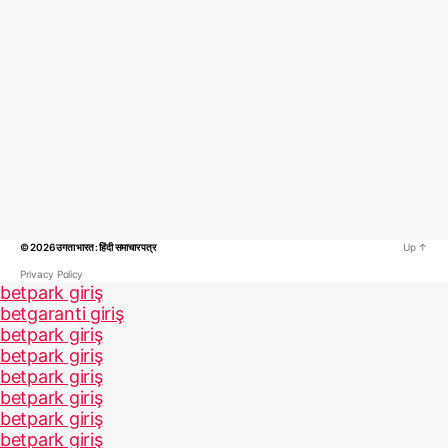
© 2026
उगता भारत : हिंदी समाचार पत्र
Up
↑
Privacy Policy
betpark giriş
betgaranti giriş
betpark giriş
betpark giriş
betpark giriş
betpark giriş
betpark giriş
betpark giriş