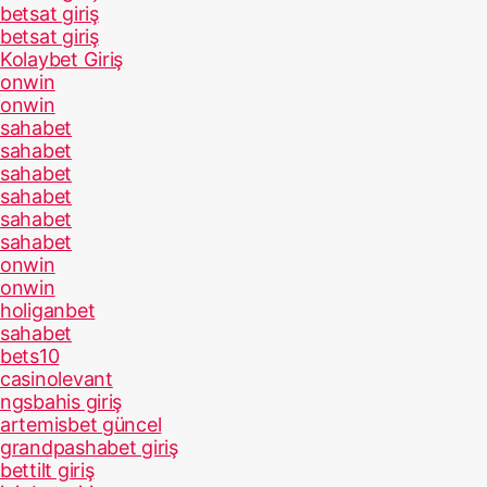
betsat giriş
betsat giriş
Kolaybet Giriş
onwin
onwin
sahabet
sahabet
sahabet
sahabet
sahabet
sahabet
onwin
onwin
holiganbet
sahabet
bets10
casinolevant
ngsbahis giriş
artemisbet güncel
grandpashabet giriş
bettilt giriş