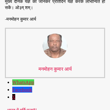
मुख्य दैनिक यज्ञ को जानकर प्रतिदिन यज्ञ करके लाभान्वित हो
सकें। ओ३म् शम्।
-मनमोहन कुमार आर्य
मनमोहन कुमार आर्य
WhatsApp
Facebook
X
भारत में मूर्ति पूजा*!