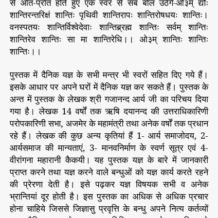
से ओत-प्रोत होते हुए एक स्वर से सब बोल उठेंगे-ओ३म् द्यौः
शान्तिरन्तरिक्षं शान्तिः पृथिवी शान्तिरापः शान्तिरोषधयः शान्तिः।
वनस्पतयः शान्तिर्विश्वेदेवाः शान्तिब्र्रह्म शान्तिः सर्वम् शान्तिः
शान्तिरेव शान्तिः सा मा शान्तिरेधि।। ओ३म् शान्तिः शान्तिः
शान्तिः।।
पुस्तक में दैनिक यज्ञ के सभी मन्त्र भी स्वरों सहित दिए गये हैं।
इसके आधार पर अपने घरों में दैनिक यज्ञ कर सकते हैं। पुस्तक के
अन्त में पुस्तक के लेखक श्री गजानन्द आर्य जी का परिचय दिया
गया है। लेखक 14 वर्षों तक ऋषि दयानन्द की उत्तराधिकारिणी
परोपकारिणी सभा, अजमेर के महामंत्री तथा अनेक वर्षों तक प्रधान
रहे हैं। लेखक की कुछ अन्य कृतियां हैं 1- आर्य समाजोदय, 2-
आर्यसमाज की मान्यताएं, 3- मानवनिर्माण के स्वर्ण सूत्र एवं 4-
वीरांगना महारानी कैकयी। यह पुस्तक यज्ञ के बारे में जानकारी
प्राप्त करने तथा यज्ञ करने वाले बन्धुओं को यज्ञ कार्य करते रहने
की प्रेरणा देती है। इसे पढ़कर यज्ञ विषयक सभी व अनेक
भ्रान्तियां दूर होती है। इस पुस्तक का अधिक से अधिक प्रचार
होना चाहिये जिससे जिज्ञासु प्रवृत्ति के बन्धु अपने नित्य कर्तव्यों