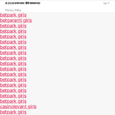
© 2026
उगता भारत : हिंदी समाचार पत्र
Up
↑
Privacy Policy
betpark giriş
betgaranti giriş
betpark giriş
betpark giriş
betpark giriş
betpark giriş
betpark giriş
betpark giriş
betpark giriş
betpark giriş
betpark giriş
betpark giriş
betpark giriş
betpark giriş
betpark giriş
betpark giriş
betpark giriş
casinolevant giriş
betpark giriş