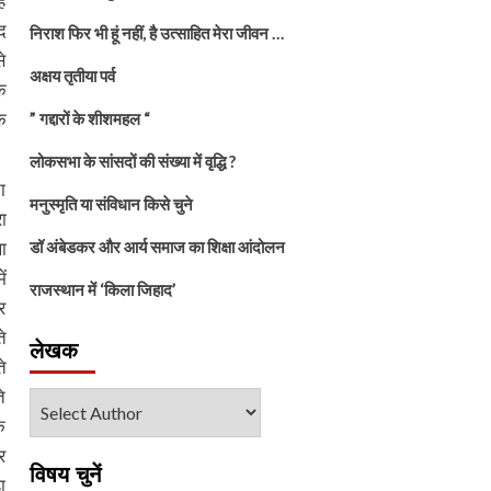
ह
द
निराश फिर भी हूं नहीं, है उत्साहित मेरा जीवन …
े
अक्षय तृतीया पर्व
ि
े
” गद्दारों के शीशमहल “
लोकसभा के सांसदों की संख्या में वृद्धि ?
ा
मनुस्मृति या संविधान किसे चुने
ा
ा
डॉ अंबेडकर और आर्य समाज का शिक्षा आंदोलन
ं
राजस्थान में ‘किला जिहाद’
र
े
लेखक
े
े
क
र
विषय चुनें
ा