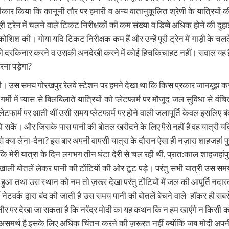
्वीकार किया कि कानूनी तौर पर हमारी व अन्य वातानुकूलित श्रेणी के यात्रियों क
ूरी ट्रेन में चलने वाले टिकट निरीक्षकों की कम संख्या व डिब्बे अधिक होने की दुहा
शिश की। गोया यदि टिकट निरीक्षक कम हैं और उन्हें पूरी ट्रेन में गाड़ी के चलत
ुविधा को दरकिनार करने व उसकी अनदेखी करने में कोई हिचकिचाहट नहीं। सवाल यह ह
रना पड़ेगा?
ा की थी। उस समय गोरखपुर रेलवे स्टेशन पर हमने देखा था कि किस प्रकार जानबूझ क
र्मी में प्यास से बिलबिलाते यात्रियों को प्लेटफार्म पर मौजूद जल सुविधा से वंचि
्लेटफार्म पर आती थीं उसी समय प्लेटफार्म पर होने वाली जलापूर्ति केवल इसलिए बं
 सकें। और जिसके पास पानी की बोतल खरीदने के लिए पैसे नहीं हैं वह यात्री यद
 क्या लेना-देना? इस बार अपनी वापसी यात्रा के दौरान ऐसा ही नज़ारा शाहजहां पु
ोकि मेरी यात्रा के दिन लगभग तीन घंटा देरी से चल रही थी, प्रात:काल शाहजहांपु
खाली बोतलें लेकर पानी की टोंटियों की ओर टूट पड़े। परंतु सभी यात्री उस सम
ा हुआ तथा उस स्थान को नम तो ज़रूर देखा परंतु टोंटियों में जल की आपूर्ति नदार
ेटवर्क द्वारा बंद की जाती है उस समय पानी की बोतलें बेचने वाले हॉकर ही सबस
र पर देखा जा सकता है कि नरेंद्र मोदी का यह कथन कि न हम खाएंगे न किसी क
 क्यों असमर्थ है इसके लिए अधिक चिंतन करने की ज़रूरत नहीं क्योंकि जब मोदी अपन