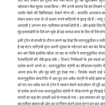
आए और उन्होंने हमें दूसरा बर्थ नंबर बताते हुए यह खुशखबरी सुन
खोलकर सेवा शुल्क तलब किया। मैंने उनसे बताया कि हम लिखने-पढ
उसके चेहरे की खिसियाहट देखने योग्य थी। हालांकि आजकल बर्थ
लेकर हज़ार तथा दो-दो हज़ार रुपये यात्रियों से झाड़ रहे हैं। परंत
आरएसी 1 लगभग शत-प्रतिशत कन्फर्म होती है। और इसके लिए किसी 
मुंह हरामखोरी के पैसे लग चुके हों वह जायज़ काम के लिए भी पैसे मांग
इसी ट्रेन से वापसी के दौरान हमने यह देखा कि वातानुकूलित व स्ल
है वह शटर यात्रियों द्वारा अपनी सुरक्षा के मद्देनज़र बार-बार बंद क
बार-बार सिर्फ इसलिए खोला जा रहा था ताकि वे वातानुकूलित कंपार्टमे
रेलयात्रियों की जेबें झाड़ सकें। टिकट निरीक्षकों के इस स्वार्थ 
प्रवेश करने लगते थे। वातानुकूलित श्रेणी का शौचालय प्रयोग में
अपना हाथ-पैर और मुंह धोते हुए देखा गया। जिसके चलते कई 
वातानुकूलित कंपार्टमेंट में आए हुए उस अवैध यात्री से कोई बहस क
को पार कर अवैध रूप से ट्रेन में सामान बेचने वाले हॉकर भी पूरी
से प्रवेश करते तथा वातानुकूलित श्रेणी में भीख मांगते हुए द
यात्री का बड़ा बैग उसकी बर्थ से गायब हो गया। इस समाचार को सुनने
वह स्लीपर क्लास की ओर का पार्टीशन करने वाला शटर द्वार बार-बार क्य