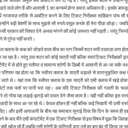
ाई कि आपको अमुक बर्थ आबंटित कर दी गई है। परंतु इसके बदले में उन्होंने मुं
ऩे वाले लोग हैं और आरएसी 1 का कन्फर्म होना हमारा अधिकार है। इसके बावजू
 नाजायज़ तरीके से आबंटित करने के लिए टिकट निरीक्षक साहिबान पांच सौ स
ु उन्होंने बड़ी बेशर्मी के साथ मुझसे सौ रुपये वसूल करके ही मेरा पीछा छोड़ा। जबक
प्रकार की रिश्वत देने अथवा मांगने की कोई ज़रूरत नहीं पड़ती। परंतु जिनक
ने से गुरेज़ नहीं करते।
ीपर क्लास के कक्ष को जोडऩे वाला बीच का भाग जिसमें शटर रूपी दरवाज़ा लगा होत
िया जा रहा है। परंतु उस शटर को कोई यात्री नहीं बल्कि स्वयं टिकट निरीक्षकों द्वार
ंट में से होते हुए स्लीपर व सामान्य श्रेणी के डिब्बों में आसानी से आ-जा सकें तथ
का परिणाम यह होता था कि स्लीपर क्लास के यात्री धड़ल्ले से वातानुकूलित कक्ष मे
 लाते थे। यहां तक कि स्लीपर क्लास के एक यात्री को एसी क्लास में खड़े होक
घंटों तक फर्श पर पानी भरा रहा। अब यदि टिकट निरीक्षक की गलती के चलत
रे तो गोया यह लड़ाई-झगड़े को दावत देने जैसा काम है। यही नहीं बल्कि इस रास्त
 आज़ादी के साथ आ-जा रहे थे। केवल हॉकर ही नहीं बल्कि कई भिखारी भी उसी रास्त
िखाई दिए। और इसी आपाधापी के बीच यह समाचार सुनाई दिया कि दिन के समय ही ए
 के बाद मैंने एसी कंपार्टमेंट में एक टिकट निरीक्षक से इस विषय में पूछा कि आिख
ों खोल रहे हैं जबकि एसी श्रेणी के यात्रियों द्वारा उसे हर बार बंद भी किया जा रह