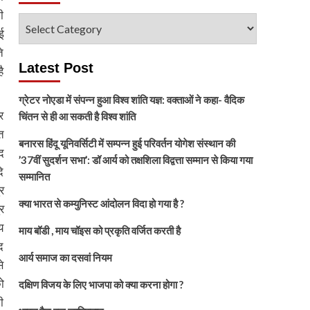
ी
विषय
ई
चुनें
े
Latest Post
ै
ग्रेटर नोएडा में संपन्न हुआ विश्व शांति यज्ञ: वक्ताओं ने कहा- वैदिक
र
चिंतन से ही आ सकती है विश्व शांति
त
बनारस हिंदू यूनिवर्सिटी में सम्पन्न हुई परिवर्तन योगेश संस्थान की
द
’37वीं सुदर्शन सभा’: डॉ आर्य को तक्षशिला विद्वत्ता सम्मान से किया गया
ि
सम्मानित
र
क्या भारत से कम्युनिस्ट आंदोलन विदा हो गया है ?
र
य
माय बॉडी , माय चॉइस को प्रकृति वर्जित करती है
द
आर्य समाज का दसवां नियम
े
ो
दक्षिण विजय के लिए भाजपा को क्या करना होगा ?
ी